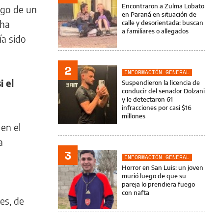
Encontraron a Zulma Lobato
zgo de un
en Paraná en situación de
cha
calle y desorientada: buscan
a familiares o allegados
ía sido
2
INFORMACIÓN GENERAL
i el
Suspendieron la licencia de
conducir del senador Dolzani
y le detectaron 61
infracciones por casi $16
millones
 en el
a
3
INFORMACIÓN GENERAL
Horror en San Luis: un joven
murió luego de que su
pareja lo prendiera fuego
con nafta
es, de