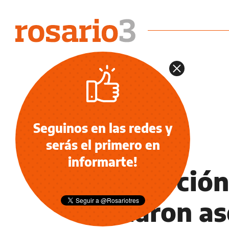
Seguinos en las redes y
serás el primero en
POLICIALES
informarte!
Conmoción 
hallaron a