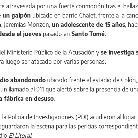
e atravesada por una fuerte conmoción tras el halla
de un galpón
ubicado en barrio Chalet, frente a la can
ima, Jeremías Monzón,
un adolescente de 15 años
, hab
desde el jueves
pasado en
Santo Tomé
.
el Ministerio Público de la Acusación y
se investiga s
a luego ser atacado por varias personas.
edio abandonado
ubicado frente al estadio de Colón,
 un llamado al 911 que alertó sobre la presencia de un
a fábrica en desuso
.
 la Policía de Investigaciones (PDI) acudieron al lugar,
esguardaron la escena para las pericias correspondient
edio
El Litoral
.