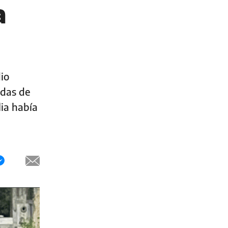
a
io
idas de
lia había