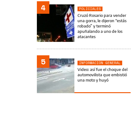
4
POLICIALES
Cruzó Rosario para vender
una gorra, le dijeron “estás
robado” y terminó
apuñalando a uno de los
atacantes
5
INFORMACIÓN GENERAL
Video: así fue el choque del
automovilista que embistió
una moto y huyó