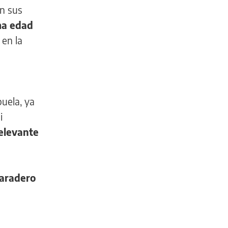
en sus
sma edad
 en la
uela, ya
i
elevante
paradero