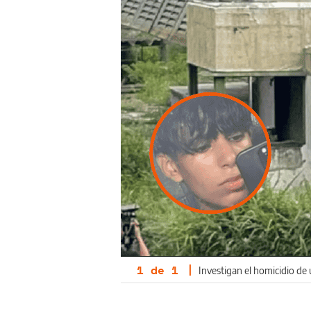
1
de
1
|
Investigan el homicidio de 