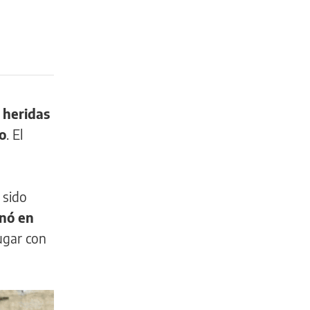
 heridas
o
. El
 sido
nó en
ugar con