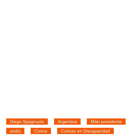
Diego Spagnuolo
Argentina
Milei presidente
andis
Coima
Coimas en Discapacidad