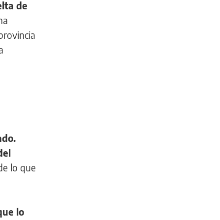
elta de
na
provincia
a
ado.
del
de lo que
que lo