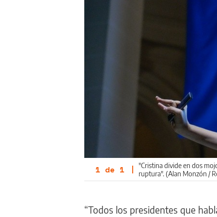
"Cristina divide en dos moj
1
de
1
|
ruptura". (Alan Monzón / R
“Todos los presidentes que habla