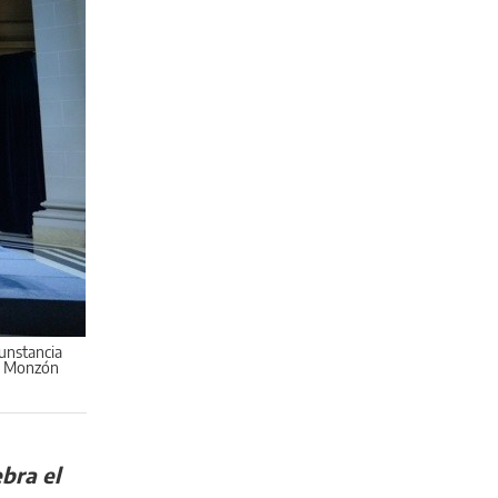
cunstancia
an Monzón
bra el