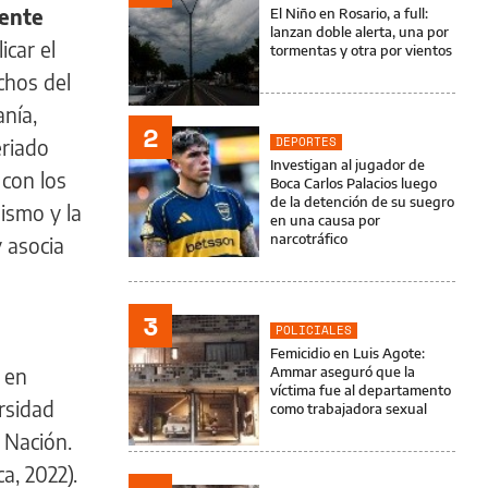
sente
El Niño en Rosario, a full:
lanzan doble alerta, una por
icar el
tormentas y otra por vientos
chos del
anía,
2
DEPORTES
eriado
Investigan al jugador de
 con los
Boca Carlos Palacios luego
de la detención de su suegro
ismo y la
en una causa por
narcotráfico
 asocia
3
POLICIALES
Femicidio en Luis Agote:
 en
Ammar aseguró que la
víctima fue al departamento
rsidad
como trabajadora sexual
 Nación.
ca, 2022).