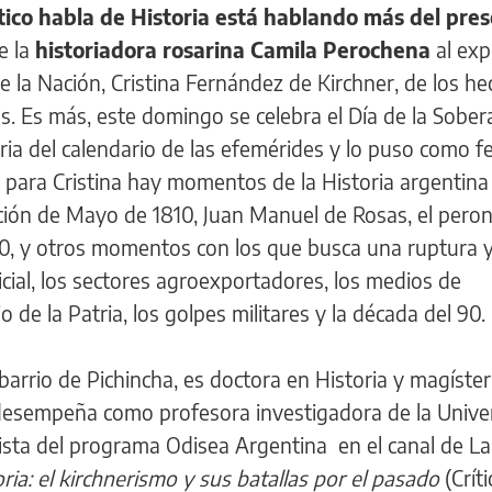
ítico habla de Historia está hablando más del pre
e la
historiadora rosarina Camila Perochena
al expl
e la Nación, Cristina Fernández de Kirchner, de los he
os. Es más, este domingo se celebra el Día de la Sober
ia del calendario de las efemérides y lo puso como f
, para Cristina hay momentos de la Historia argentina
ución de Mayo de 1810, Juan Manuel de Rosas, el peron
 70, y otros momentos con los que busca una ruptura y
icial, los sectores agroexportadores, los medios de
de la Patria, los golpes militares y la década del 90.
barrio de Pichincha, es doctora en Historia y magíster
e desempeña como profesora investigadora de la Unive
ista del programa Odisea Argentina en el canal de La
toria: el kirchnerismo y sus batallas por el pasado
(Críti