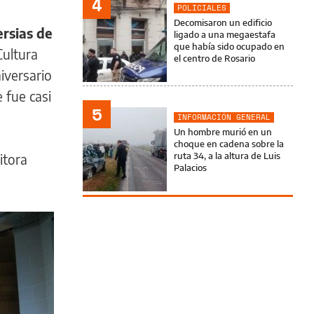
4
POLICIALES
Decomisaron un edificio
ersias de
ligado a una megaestafa
que había sido ocupado en
Cultura
el centro de Rosario
iversario
e fue casi
5
INFORMACIÓN GENERAL
Un hombre murió en un
choque en cadena sobre la
ruta 34, a la altura de Luis
itora
Palacios