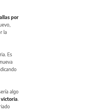
allas por
uevo,
r la
ia. Es
a nueva
indicando
sería algo
victoria
.
riado