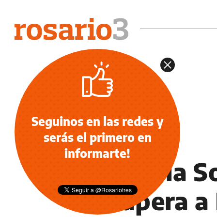
Seguinos en las redes y
serás el primero en
POLÍTICA
informarte!
Día de la S
recupera a