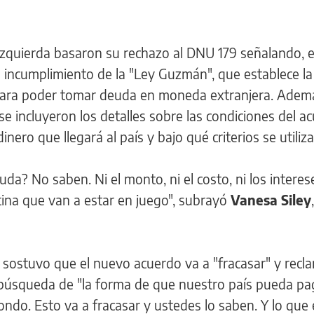
 izquierda basaron su rechazo al DNU 179 señalando, 
l incumplimiento de la "Ley Guzmán", que establece la
 para poder tomar deuda en moneda extranjera. Adem
e incluyeron los detalles sobre las condiciones del a
nero que llegará al país y bajo qué criterios se utiliza
da? No saben. Ni el monto, ni el costo, ni los interes
tina que van a estar en juego", subrayó
Vanesa Siley
e, sostuvo que el nuevo acuerdo va a "fracasar" y rec
 búsqueda de "la forma de que nuestro país pueda pag
ndo. Esto va a fracasar y ustedes lo saben. Y lo que