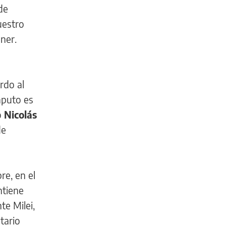
de
uestro
ner.
rdo al
aputo es
ó
Nicolás
de
e, en el
ntiene
te Milei,
tario