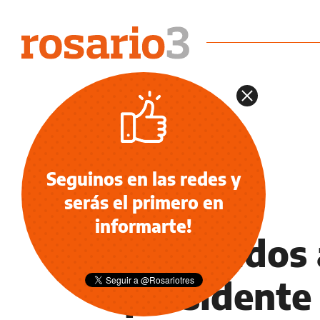
Seguinos en las redes y
serás el primero en
POLÍTICA
informarte!
Diputados 
presidente 