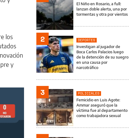
El Niño en Rosario, a full:
lanzan doble alerta, una por
tormentas y otra por vientos
re los
2
DEPORTES
putados
Investigan al jugador de
Boca Carlos Palacios luego
Innovación
de la detención de su suegro
en una causa por
mpre y
narcotráfico
3
POLICIALES
Femicidio en Luis Agote:
Ammar aseguró que la
víctima fue al departamento
como trabajadora sexual