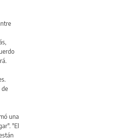
entre
ás,
cuerdo
rá.
es.
, de
lamó una
ar". "El
 están