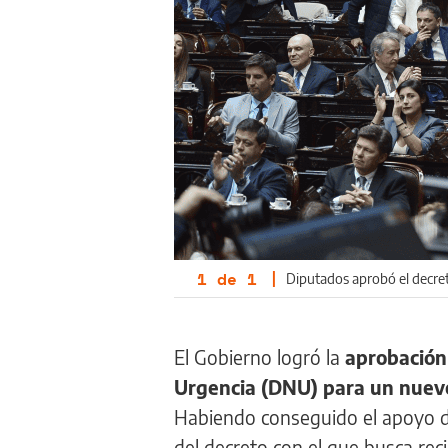
1
de
1
|
Diputados aprobó el decret
El Gobierno logró la
aprobación
Urgencia (DNU) para un nuev
Habiendo conseguido el apoyo de
del decreto con el que busca rec