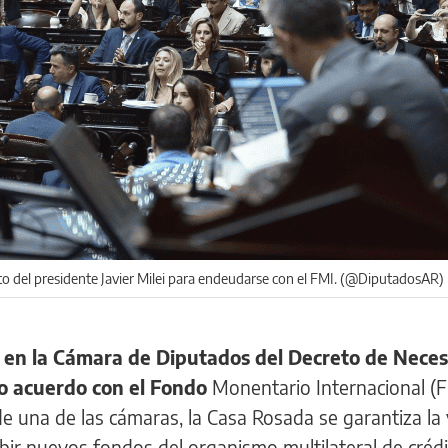
o del presidente Javier Milei para endeudarse con el FMI. (@DiputadosAR)
 en la Cámara de Diputados del Decreto de Neces
o acuerdo con el Fondo
Monentario Internacional (F
 una de las cámaras, la Casa Rosada se garantiza la 
ibir nuevos fondos del organismo multilateral de crédi