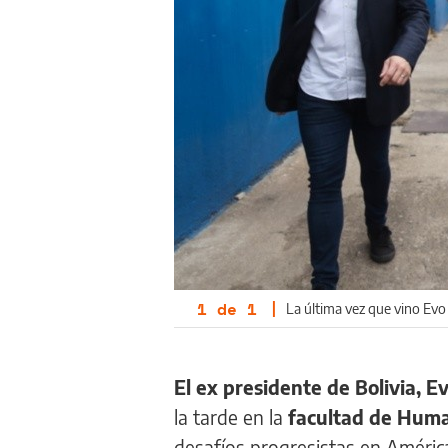
1
de
1
|
La última vez que vino Evo 
El ex presidente de Bolivia, E
la tarde en la
facultad de Huma
desafíos progresistas en Améric