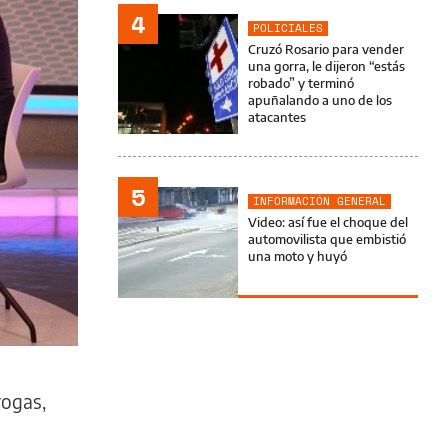
4
POLICIALES
Cruzó Rosario para vender
una gorra, le dijeron “estás
robado” y terminó
apuñalando a uno de los
atacantes
5
INFORMACIÓN GENERAL
Video: así fue el choque del
automovilista que embistió
una moto y huyó
rogas,