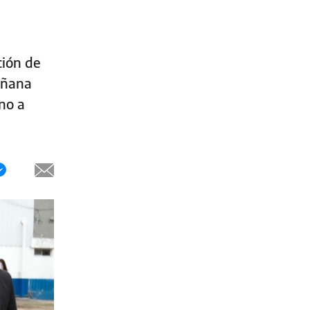
ción de
añana
no a