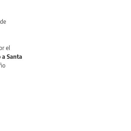
 de
r el
o a Santa
año