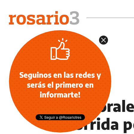
Seguinos en las redes y
serás el primero en
POLÍTICA
informarte!
Evo Morales
recorrida p