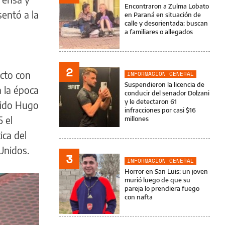
Encontraron a Zulma Lobato
sentó a la
en Paraná en situación de
calle y desorientada: buscan
a familiares o allegados
2
acto con
INFORMACIÓN GENERAL
Suspendieron la licencia de
 la época
conducir del senador Dolzani
y le detectaron 61
cido Hugo
infracciones por casi $16
5 el
millones
ica del
Unidos.
3
INFORMACIÓN GENERAL
Horror en San Luis: un joven
murió luego de que su
pareja lo prendiera fuego
con nafta