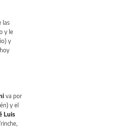
 las
 y le
io) y
 hoy
ni
va por
én) y el
é Luis
Trinche,