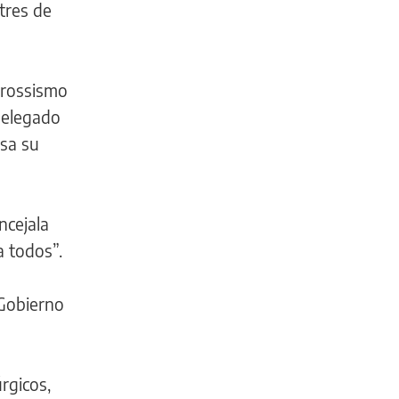
tres de
 rossismo
 delegado
sa su
ncejala
 todos”.
 Gobierno
rgicos,