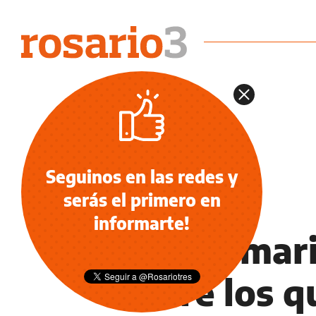
Seguinos en las redes y
serás el primero en
POLÍTICA
informarte!
Las primari
entre los q