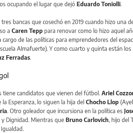
ños ocupando el lugar que dejó
Eduardo Toniolli
.
 tres bancas que cosechó en 2019 cuando hizo una de
uso a
Caren Tepp
para renovar como lo hizo aquel año
a cargo de las políticas para emprendedores del espac
scuela Almafuerte). Y como cuarto y quinta están los
uz Ferradas
.
gol
s tiene candidatos que vienen del fútbol.
Ariel Cozzo
la Esperanza, lo siguen la hija del
Chocho Llop
(Ayel
ria
. Otro goleador que incursiona en la política es
Jos
 y Dignidad. Mientras que
Bruno Carlovich
, hijo del 
 Igualdad.