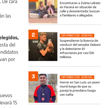
. De cara
Encontraron a Zulma Lobato
en Paraná en situación de
calle y desorientada: buscan
án las
a familiares o allegados
2
INFORMACIÓN GENERAL
elegidos,
Suspendieron la licencia de
esta del
conducir del senador Dolzani
y le detectaron 61
candidatos
infracciones por casi $16
millones
 van por
3
INFORMACIÓN GENERAL
Horror en San Luis: un joven
murió luego de que su
pareja lo prendiera fuego
 nuevos
con nafta
levará 15