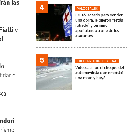
rán las
4
POLICIALES
Cruzó Rosario para vender
una gorra, le dijeron “estás
robado” y terminó
Fiatti
y
apuñalando a uno de los
atacantes
el
5
INFORMACIÓN GENERAL
do
Video: así fue el choque del
automovilista que embistió
tidario.
una moto y huyó
sca
ndori
,
larismo