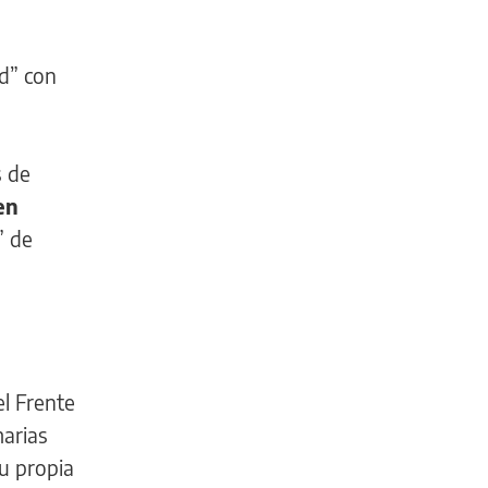
ad” con
s de
en
” de
el Frente
marias
su propia