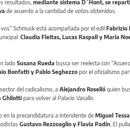
os resultados,
mediante sistema D´Hont, se reparti
iva
de acuerdo a la cantidad de votos obtenidos.
on vos” Schmuck está acompañada por el edil
Fabrizio 
nicipal:
Claudia Fleitas, Lucas Raspall y María No
n lado
Susana Rueda
busca ser reelecta con “Acuer
io Bonfatti y Pablo Seghezzo
por el oficialismo par
sector del radicalismo, a
Alejandro Roselló
quien bu
 Ghilotti
para volver al Palacio Vasallo.
do en la precandidatura a intendente de
Miguel Tessa
iodistas
Gustavo Rezzoaglio y Flavia Padín
. El pul