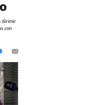
to
 dirimir
as con