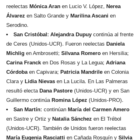
reelectas
Mónica Aran
en Lucio V. López,
Nerea
Álvarez
en Salto Grande y
Marilina Ascani
en
Serodino.
San Cristóbal: Alejandra Dupuy
continúa al frente
de Ceres (Unidos-UCR). Fueron reelectas
Daniela
Michlig
en Ambrosetti;
Silvana Romero
en Hersilia;
Carina Franck
en Dos Rosas y La Legua;
Adriana
Córdoba
en Capivara;
Patricia Mandrile
en Colonia
Clara y
Lidia Nievas
en La Lucila. En Las Palmeras
resultó electa
Dana Pastore
(Unidos-UCR) y en San
Guillermo continúa
Romina López
(Unidos-PRO).
San Martín:
continúan
María del Carmen Amero
en Sastre y Ortiz y
Natalia Sánchez
en El Trébol
(Unidos-UCR). También de Unidos fueron reelectas
María Eugenia Rasciatti
en Cañada Rosquín y
Silvia