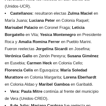
(Unidos-UCR).
Castellanos:
resultaron electas
Zulma Maciel
en
María Juana;
Luciana Peter
en Colonia Raquel;
Marisabel Palacio
en Coronel Fraga;
Leticia
Borgatello
en Vila;
Yesica Montenegro
en Presidente
Roca y
Amalia Romina Ferrer
en Pueblo Marini.
Fueron reelectas
Jorgelina Sicardi
en Josefina;
Verónica Gallo
en Zenón Pereyra;
Susana Giménez
en Eusebia;
Carmen Heck
en Colonia Cello;
Florencia Celis
en Egusquiza;
María Soledad
Murattore
en Colonia Margarita;
Lorena Eberhardt
en Colonia Aldao y
Maribel Gamboa
en Garibaldi.
Vera: Paula Mitre
continúa al frente del municipio
de Vera (Unidos-CREO).
9 de Julio: Mariana Cardozo
fue reelecta en