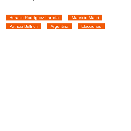
Horacio Rodríguez Larreta
Mauricio Macri
Patricia Bullrich
Argentina
Elecciones