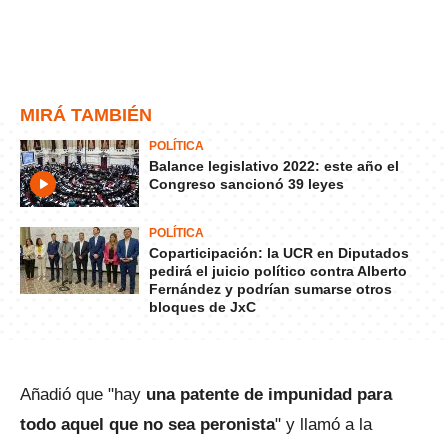
MIRÁ TAMBIÉN
POLÍTICA
Balance legislativo 2022: este año el
Congreso sancionó 39 leyes
POLÍTICA
Coparticipación: la UCR en Diputados
pedirá el juicio político contra Alberto
Fernández y podrían sumarse otros
bloques de JxC
Añadió que "hay
una patente de impunidad para
todo aquel que no sea peronista
" y llamó a la