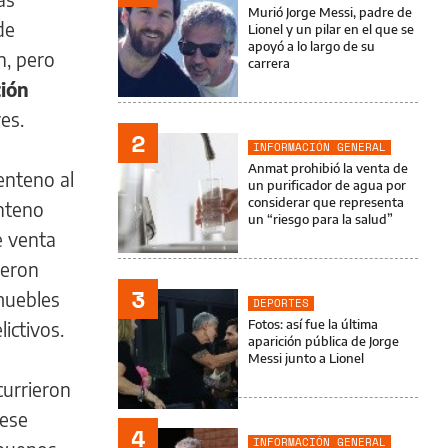
Murió Jorge Messi, padre de
de
Lionel y un pilar en el que se
apoyó a lo largo de su
n, pero
carrera
ción
es.
2
INFORMACIÓN GENERAL
Anmat prohibió la venta de
enteno al
un purificador de agua por
considerar que representa
enteno
un “riesgo para la salud”
e venta
ieron
3
nmuebles
DEPORTES
Fotos: así fue la última
ictivos.
aparición pública de Jorge
Messi junto a Lionel
currieron
 ese
4
INFORMACIÓN GENERAL