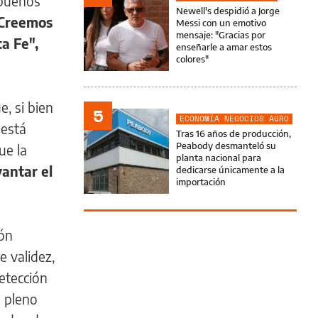
 buenos
Newell's despidió a Jorge
Creemos
Messi con un emotivo
mensaje: "Gracias por
a Fe",
enseñarle a amar estos
colores"
e, si bien
5
ECONOMÍA NEGOCIOS AGRO
 está
Tras 16 años de producción,
Peabody desmanteló su
ue la
planta nacional para
vantar el
dedicarse únicamente a la
importación
ión
e validez,
detección
o pleno