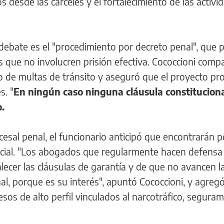
 desde las cárceles y el fortalecimiento de las activi
debate es el "procedimiento por decreto penal", que p
as que no involucren prisión efectiva. Cococcioni comp
o de multas de tránsito y aseguró que el proyecto pro
s. "
En ningún caso ninguna cláusula constituciona
o.
ocesal penal, el funcionario anticipó que encontrarán 
incial. "Los abogados que regularmente hacen defensa
lecer las cláusulas de garantía y de que no avancen l
nal, porque es su interés", apuntó Cococcioni, y agreg
esos de alto perfil vinculados al narcotráfico, segura