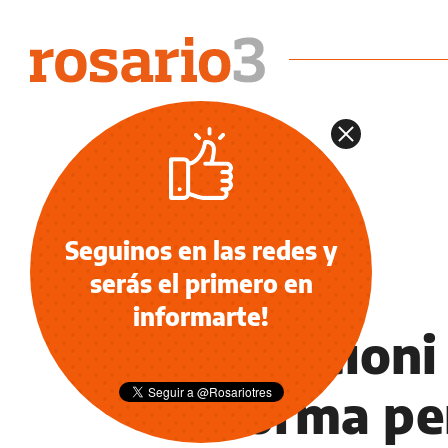
Seguinos en las redes y
serás el primero en
POLÍTICA
informarte!
Cococcioni
reforma pe