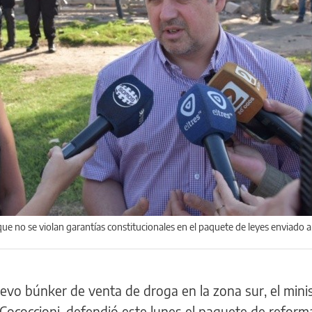
e no se violan garantías constitucionales en el paquete de leyes enviado a
evo búnker de venta de droga en la zona sur, el mini
 Cococcioni, defendió este lunes el paquete de reform