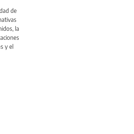
idad de
mativas
idos, la
taciones
s y el