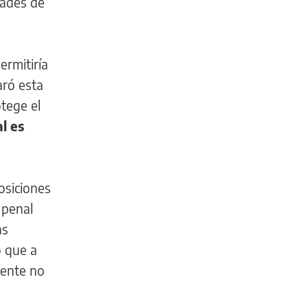
dades de
ermitiría
aró esta
tege el
l es
posiciones
 penal
as
ó que a
mente no