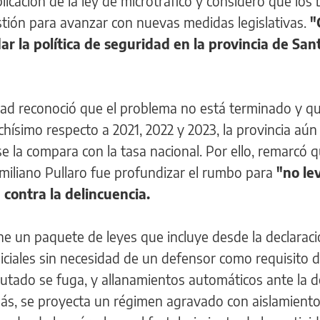
plicación de la ley de microtráfico y consideró que los
estión para avanzar con nuevas medidas legislativas.
"
 la política de seguridad en la provincia de Sant
idad reconoció que el problema no está terminado y qu
chísimo respecto a 2021, 2022 y 2023, la provincia aún
se la compara con la tasa nacional. Por ello, remarcó q
miliano Pullaro fue profundizar el rumbo para
"no le
 contra la delincuencia.
one un paquete de leyes que incluye desde la declarac
liciales sin necesidad de un defensor como requisito d
imputado se fuga, y allanamientos automáticos ante la 
más, se proyecta un régimen agravado con aislamient