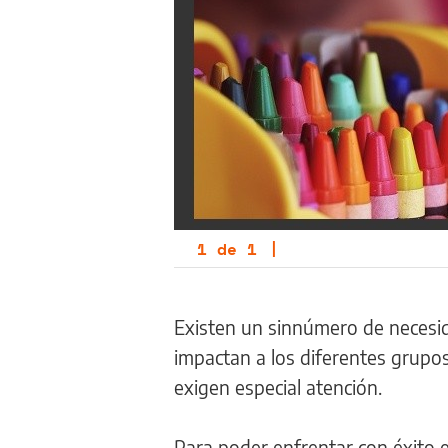
1
de
1
|
Existen un sinnúmero de necesida
impactan a los diferentes grupos
exigen especial atención.
Para poder enfrentar con éxito e