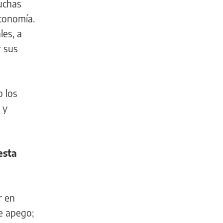
muchas
utonomía.
es, a
r sus
o los
 y
esta
r en
e apego;