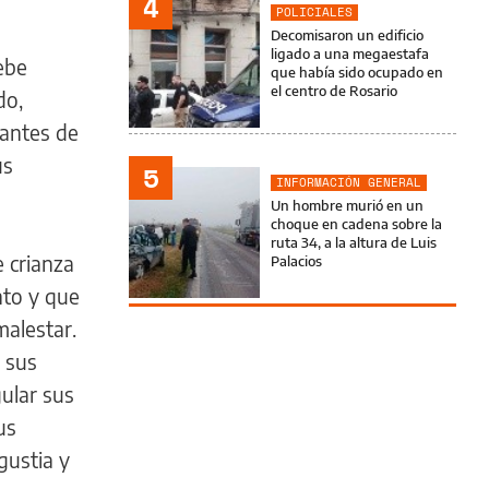
4
POLICIALES
Decomisaron un edificio
ligado a una megaestafa
ebe
que había sido ocupado en
el centro de Rosario
do,
 antes de
us
5
INFORMACIÓN GENERAL
Un hombre murió en un
choque en cadena sobre la
ruta 34, a la altura de Luis
 crianza
Palacios
nto y que
malestar.
e sus
gular sus
us
gustia y