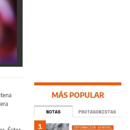
MÁS POPULAR
ntena
nera
NOTAS
PROTAGONISTAS
1
INFORMACIÓN GENERAL
os. Éstos