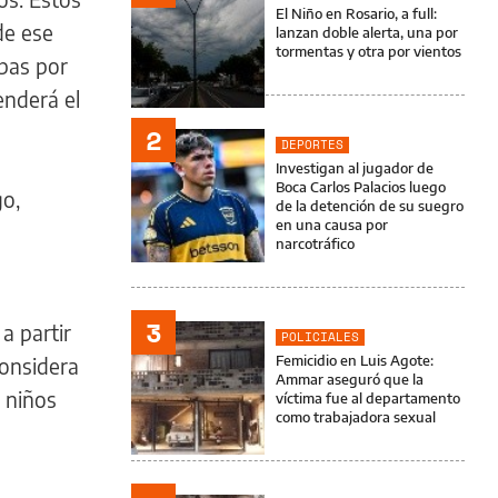
El Niño en Rosario, a full:
de ese
lanzan doble alerta, una por
tormentas y otra por vientos
pas por
enderá el
2
DEPORTES
Investigan al jugador de
Boca Carlos Palacios luego
go,
de la detención de su suegro
en una causa por
narcotráfico
a
3
a partir
POLICIALES
Femicidio en Luis Agote:
considera
Ammar aseguró que la
 niños
víctima fue al departamento
como trabajadora sexual