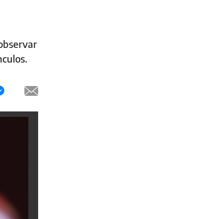
 observar
nculos.