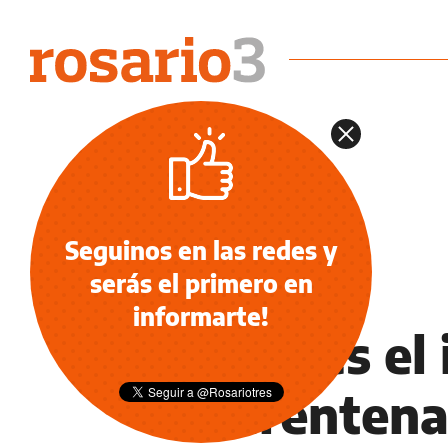
Seguinos en las redes y
serás el primero en
SALUD
informarte!
¿Cuál es el
cuarentena