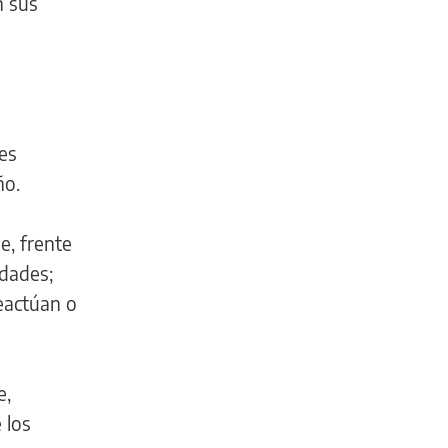
n sus
es
ño.
e, frente
idades;
eactúan o
e,
 los