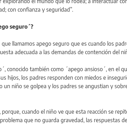
r explorando el mundo que lo rodea; a interactuar co
ad; con confianza y seguridad”.
pego seguro´?
s el que llamamos apego seguro que es cuando los padr
spuesta adecuada a las demandas de contención del ni
´, conocido también como ´apego ansioso´, en el qu
s hijos, los padres responden con miedos e insegur
un niño se golpea y los padres se angustian y sobr
porque, cuando el niño ve que esta reacción se repit
r problema que no guarda gravedad, las respuestas de