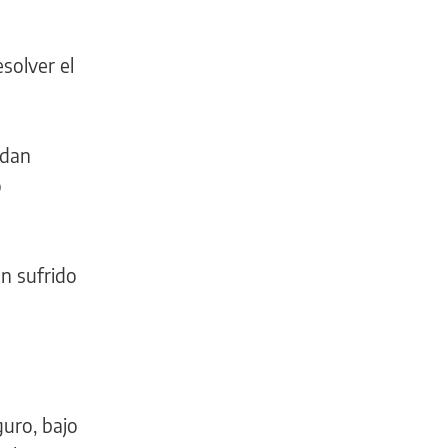
solver el
 dan
o
n sufrido
guro, bajo