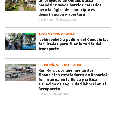
Un proyecto de Unidos busca
permitir nuevos barrios cerrados,
pero la lógica del municipio es
densificación y apertura
Por
Damian Schwarzstein
INFORMACIÓN GENERAL
Javkin volvió a pedir en el Concejo las
facultades para fijar la tarifa del
transporte
ECONOMÍA NEGOCIOS AGRO
Run Run: ¿por qué hay tantos
financistas estafadores en Rosario?,
full interna en la Bolsa y crítica
situación de seguridad laboral en el
Aeropuerto
Por
Mariano Galíndez