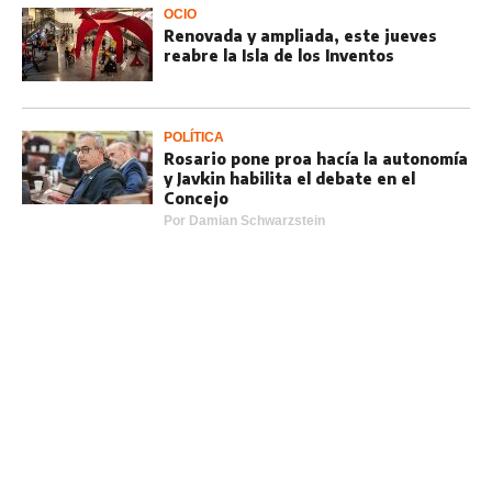
OCIO
Renovada y ampliada, este jueves
reabre la Isla de los Inventos
POLÍTICA
Rosario pone proa hacía la autonomía
y Javkin habilita el debate en el
Concejo
Por
Damian Schwarzstein