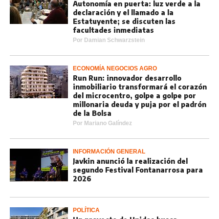
Autonomía en puerta: luz verde a la
declaración y el llamado a la
Estatuyente; se discuten las
facultades inmediatas
Por
Damian Schwarzstein
ECONOMÍA NEGOCIOS AGRO
Run Run: innovador desarrollo
inmobiliario transformará el corazón
del microcentro, golpe a golpe por
millonaria deuda y puja por el padrón
de la Bolsa
Por
Mariano Galíndez
INFORMACIÓN GENERAL
Javkin anunció la realización del
segundo Festival Fontanarrosa para
2026
POLÍTICA