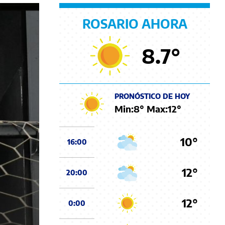
ROSARIO AHORA
8.7
°
PRONÓSTICO DE HOY
Min:
8
° Max:
12
°
10°
16:00
12°
20:00
12°
0:00