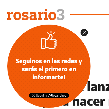
Seguinos en las redes y
serás el primero en
TECNOLOGÍA
informarte!
TikTok lan
para hacer