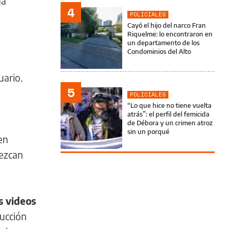
ha
4
POLICIALES
Cayó el hijo del narco Fran
Riquelme: lo encontraron en
un departamento de los
Condominios del Alto
uario.
5
POLICIALES
“Lo que hice no tiene vuelta
atrás”: el perfil del femicida
de Débora y un crimen atroz
sin un porqué
en
rezcan
s videos
ducción