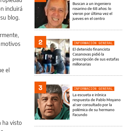
Buscan a un ingeniero
n incluirá
rosarino de 68 años: lo
vieron por última vez el
su blog.
jueves en el centro
ormente,
2
s motivos
INFORMACIÓN GENERAL
El detenido financista
Casanovas pidió la
prescripción de sus estafas
millonarias
e el
3
INFORMACIÓN GENERAL
La escueta e irónica
respuesta de Pablo Moyano
al ser consultado por la
polémica de su hermano
Facundo
 ha visto