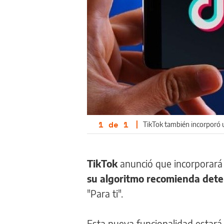
1
de
1
|
TikTok también incorporó u
TikTok
anunció que incorporará
su algoritmo recomienda det
"Para ti".
Esta nueva funcionalidad estará