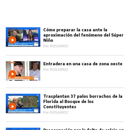
Cómo preparar la casa ante la
aproximación del fenómeno del Súper
Niño
Por
ROSARIO3
Entradera en una casa de zona oeste
Por
ROSARIO3
Trasplantan 37 palos borrachos de la
Florida al Bosque de los
Constituyentes
Por
ROSARIO3