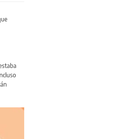
que
 estaba
incluso
tán