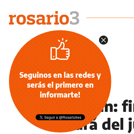
Seguinos en las redes y
serás el primero en
ECONOMÍA NEGOCIOS AGRO
informarte!
Run Run: f
zafará del 