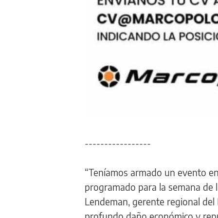
-----------------
“Teníamos armado un evento en 
programado para la semana de l
Lendeman, gerente regional del B
profundo daño económico y repu