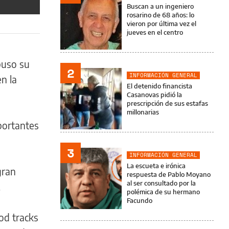
Buscan a un ingeniero
rosarino de 68 años: lo
vieron por última vez el
jueves en el centro
puso su
2
INFORMACIÓN GENERAL
n la
El detenido financista
Casanovas pidió la
prescripción de sus estafas
millonarias
portantes
3
INFORMACIÓN GENERAL
La escueta e irónica
gran
respuesta de Pablo Moyano
al ser consultado por la
.
polémica de su hermano
Facundo
od tracks