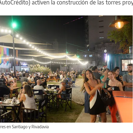
utoCrédito) activen la construcción de las torres pro
rres en Santiago y Rivadavia