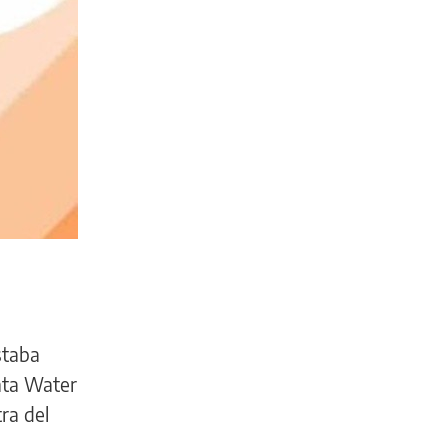
staba
nta Water
ra del