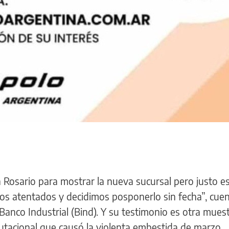
Rosario para mostrar la nueva sucursal pero justo e
os atentados y decidimos posponerlo sin fecha”, cue
anco Industrial (Bind). Y su testimonio es otra muest
tacional que causó la violenta embestida de marzo.