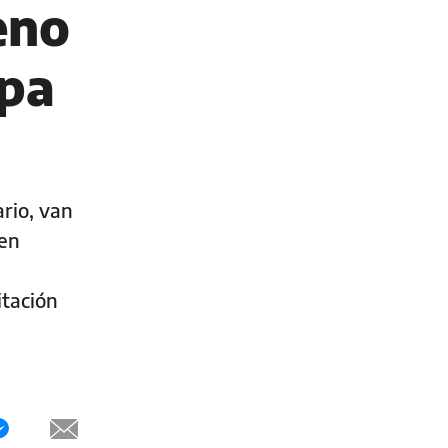
eno
upa
rio, van
 en
itación