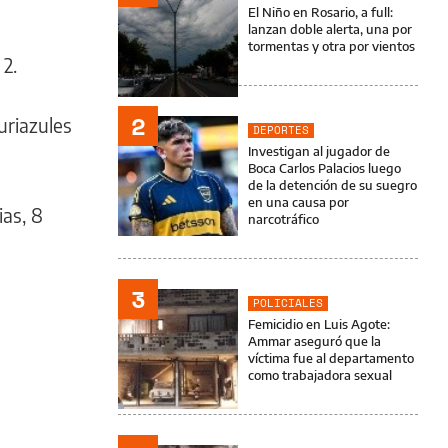
El Niño en Rosario, a full:
lanzan doble alerta, una por
tormentas y otra por vientos
 2.
2
uriazules
DEPORTES
Investigan al jugador de
Boca Carlos Palacios luego
de la detención de su suegro
en una causa por
ias, 8
narcotráfico
3
POLICIALES
Femicidio en Luis Agote:
Ammar aseguró que la
víctima fue al departamento
como trabajadora sexual