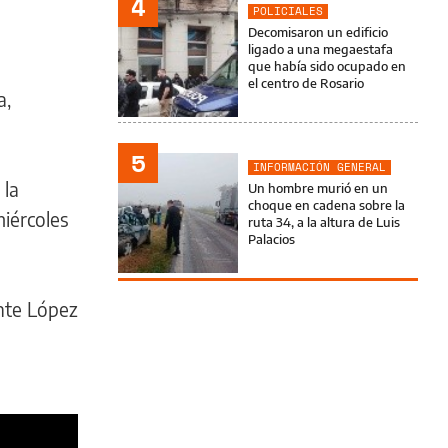
4
POLICIALES
Decomisaron un edificio
ligado a una megaestafa
que había sido ocupado en
el centro de Rosario
a,
5
INFORMACIÓN GENERAL
 la
Un hombre murió en un
choque en cadena sobre la
miércoles
ruta 34, a la altura de Luis
Palacios
ente López