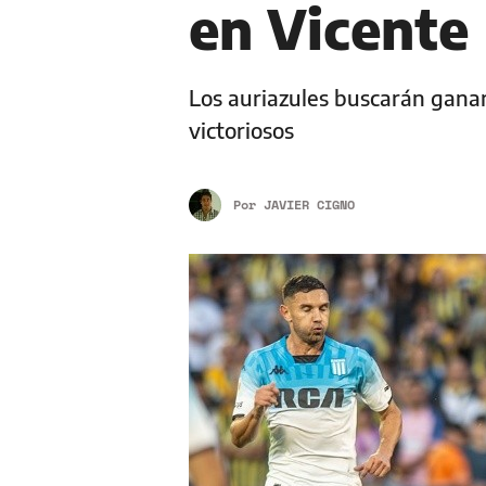
en Vicente
Los auriazules buscarán gana
victoriosos
Por
JAVIER CIGNO