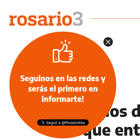
Seguinos en las redes y
serás el primero en
TORNEO APERTURA
informarte!
Todos los d
choque ent