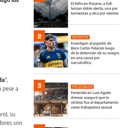
El Niño en Rosario, a full:
lanzan doble alerta, una por
tormentas y otra por vientos
2
DEPORTES
Investigan al jugador de
Boca Carlos Palacios luego
de la detención de su suegro
en una causa por
narcotráfico
da
",
3
POLICIALES
 pese a
Femicidio en Luis Agote:
Ammar aseguró que la
víctima fue al departamento
como trabajadora sexual
rol, su
adores son