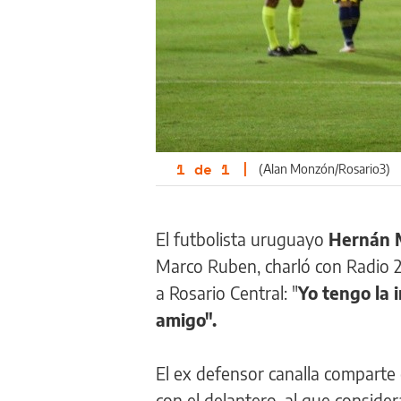
1
de
1
|
(Alan Monzón/Rosario3)
El futbolista uruguayo
Hernán 
Marco Ruben, charló con Radio 2
a Rosario Central: "
Yo tengo la 
amigo".
El ex defensor canalla comparte 
con el delantero, al que consider