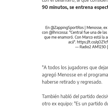
90 minutos, se entrena espect
En
@ZappingSportRos
| Menosse, e
con
@lhricossa
: "Central fue una de la
que me enamoró. Con Marco está la am
acá".
https://t.co/qOZ1c
— Radio2 AM1230 (
"A todos los jugadores que dejan
agregó Menosse en el program
haberse retirado y regresado.
También habló del partido decisi
otro ex equipo: "Es un partido 