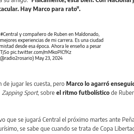
acular. Hay Marco para rato".
x
#Central
y compañero de Ruben en Maldonado,
s mejores experiencias de mi carrera. Es una ciudad
istad desde esa época. Ahora le enseño a pesar
fTjSo
pic.twitter.com/mMkoPlCfKz
@radio2rosario)
May 23, 2024
 de jugar les cuesta, pero
Marco lo agarró ensegui
a
Zapping Sport
, sobre
el ritmo futbolístico
de Ruben
vo que se jugará Central el próximo martes ante Peña
durísimo, se sabe que cuando se trata de Copa Libert