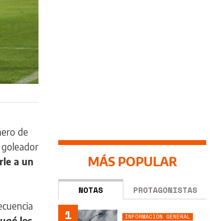
ñero de
l goleador
MÁS POPULAR
rle a un
NOTAS
PROTAGONISTAS
ecuencia
1
INFORMACIÓN GENERAL
jugó los