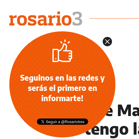
Seguinos en las redes y
serás el primero en
DEPORTES
informarte!
¿Vuelve Ma
"Yo tengo l