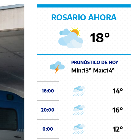
ROSARIO AHORA
18
°
PRONÓSTICO DE HOY
Min:
13
° Max:
14
°
14°
16:00
16°
20:00
12°
0:00