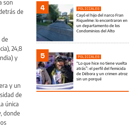
a son
4
POLICIALES
 detrás de
Cayó el hijo del narco Fran
Riquelme: lo encontraron en
un departamento de los
Condominios del Alto
s de
ia), 24,8
5
andia) y
POLICIALES
“Lo que hice no tiene vuelta
atrás”: el perfil del femicida
de Débora y un crimen atroz
sin un porqué
era y un
sidad de
La única
y, donde
nos