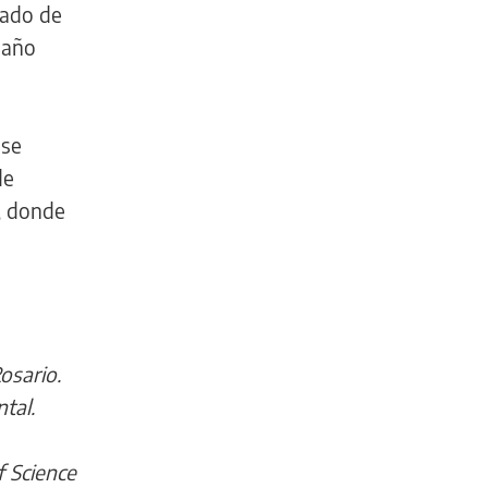
lado de
 año
 se
de
, donde
osario.
tal.
f Science