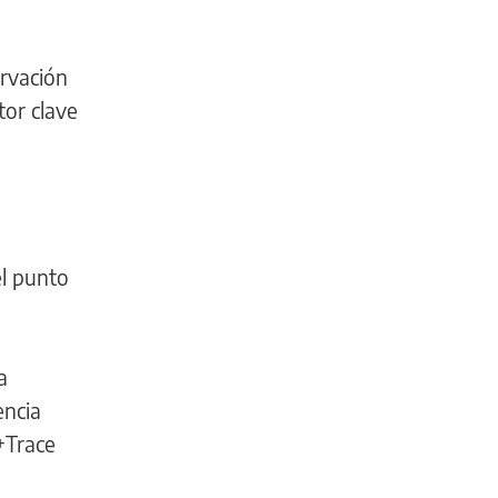
ervación
tor clave
el punto
a
encia
H+Trace