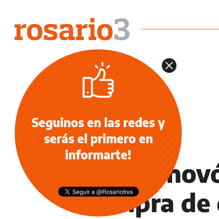
Seguinos en las redes y
serás el primero en
INFORMACIÓN GENERAL
informarte!
Afip renovó
compra de d