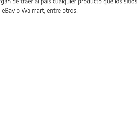
rgan de traer al país cualquier producto que los sitio
eBay o Walmart, entre otros.