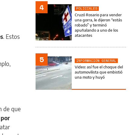
4
POLICIALES
Cruzó Rosario para vender
una gorra, le dijeron “estás
robado” y terminó
apuñalando a uno de los
os
. Estos
atacantes
5
INFORMACIÓN GENERAL
mplo,
Video: así fue el choque del
automovilista que embistió
una moto y huyó
ón de que
 por
atar