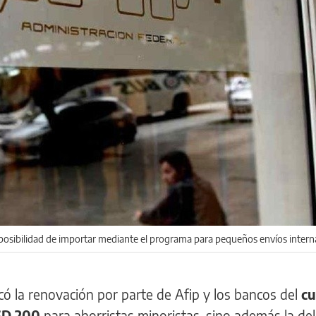
a posibilidad de importar mediante el programa para pequeños envíos intern
icó la renovación por parte de Afip y los bancos del
c
SD 200
para ahorristas minoristas, sino además la de