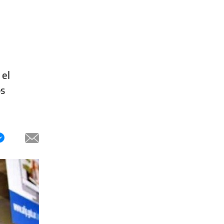
 el
os