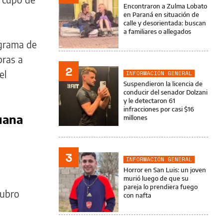
Encontraron a Zulma Lobato
en Paraná en situación de
calle y desorientada: buscan
a familiares o allegados
ograma de
pras a
2
el
INFORMACIÓN GENERAL
Suspendieron la licencia de
conducir del senador Dolzani
y le detectaron 61
infracciones por casi $16
uana
millones
3
INFORMACIÓN GENERAL
Horror en San Luis: un joven
murió luego de que su
pareja lo prendiera fuego
rubro
con nafta