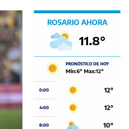
ROSARIO AHORA
11.8
°
PRONÓSTICO DE HOY
Min:
6
° Max:
12
°
12°
0:00
12°
4:00
10°
8:00