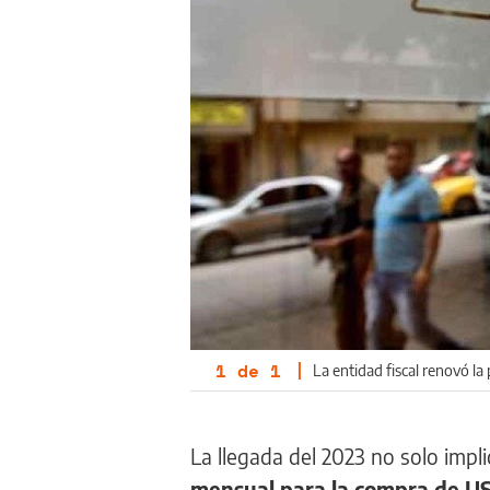
1
de
1
|
La entidad fiscal renovó l
La llegada del 2023 no solo impl
mensual para la compra de U