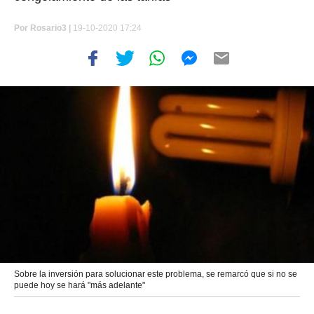
Por
Rosario3 |
19-10-2020 17:24
Sobre la inversión para solucionar este problema, se remarcó que si no se
puede hoy se hará "más adelante"