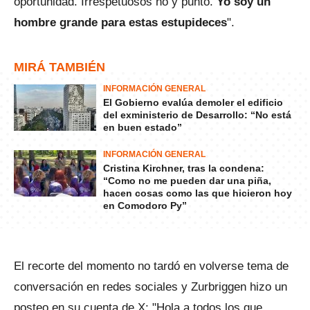
oportunidad. Irrespetuosos no y punto.
Yo soy un
hombre grande para estas estupideces
".
MIRÁ TAMBIÉN
INFORMACIÓN GENERAL
El Gobierno evalúa demoler el edificio
del exministerio de Desarrollo: “No está
en buen estado”
INFORMACIÓN GENERAL
Cristina Kirchner, tras la condena:
“Como no me pueden dar una piña,
hacen cosas como las que hicieron hoy
en Comodoro Py”
El recorte del momento no tardó en volverse tema de
conversación en redes sociales y Zurbriggen hizo un
posteo en su cuenta de X: "Hola a todos los que