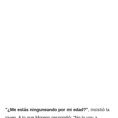
"¿Me estás ninguneando por mi edad?"
, insistió la
joven. A lo que Moreno respondió: "No lo voy a