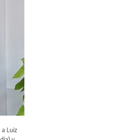
 a Luiz
dia) y