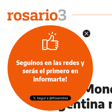
Seguinos en las redes y
serás el primero en
INFORMACIÓN GENERAL
informarte!
Diana Mond
Argentina n