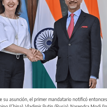
e su asunción, el primer mandatario notificó entonces
Jinping (China), Vladimir Putin (Rusia), Narendra Modi (In