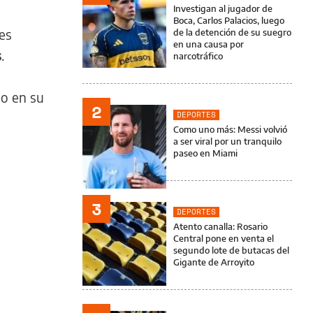
Investigan al jugador de
Boca, Carlos Palacios, luego
es
de la detención de su suegro
en una causa por
s
.
narcotráfico
so en su
2
DEPORTES
Como uno más: Messi volvió
a ser viral por un tranquilo
paseo en Miami
3
DEPORTES
Atento canalla: Rosario
Central pone en venta el
segundo lote de butacas del
Gigante de Arroyito