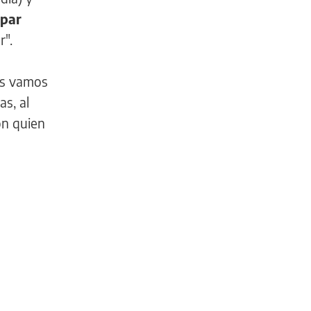
ipar
r".
os vamos
as, al
on quien