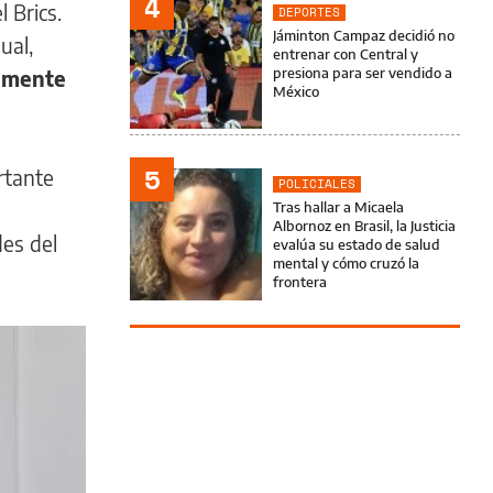
4
 Brics.
DEPORTES
Jáminton Campaz decidió no
ual,
entrenar con Central y
presiona para ser vendido a
mente
México
5
rtante
POLICIALES
Tras hallar a Micaela
Albornoz en Brasil, la Justicia
es del
evalúa su estado de salud
mental y cómo cruzó la
frontera