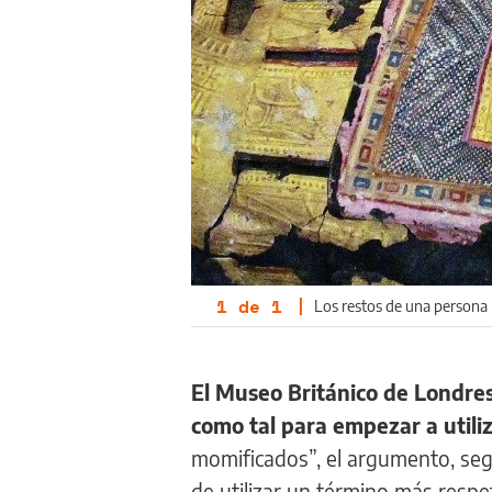
1
de
1
|
Los restos de una persona
El Museo Británico de Londres
como tal para empezar a util
momificados”, el argumento, seg
de utilizar un término más respe