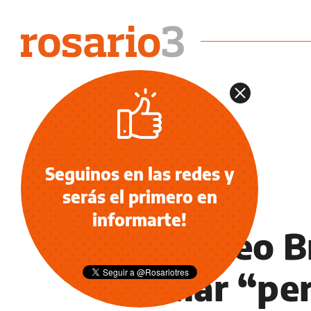
Seguinos en las redes y
serás el primero en
INFORMACIÓN GENERAL
informarte!
El museo B
llamar “pe