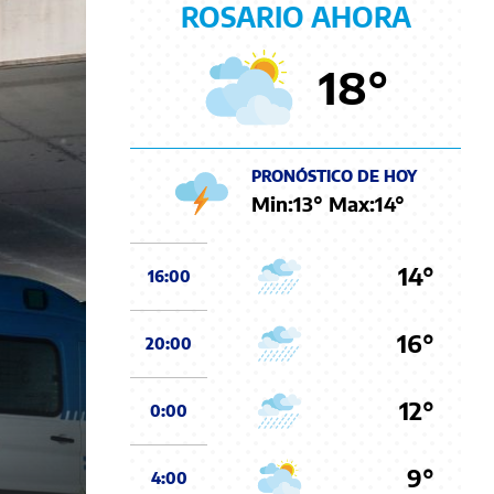
ROSARIO AHORA
18
°
PRONÓSTICO DE HOY
Min:
13
° Max:
14
°
14°
16:00
16°
20:00
12°
0:00
9°
4:00