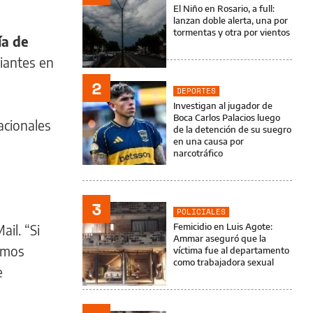
El Niño en Rosario, a full:
lanzan doble alerta, una por
tormentas y otra por vientos
ía de
riantes en
2
DEPORTES
Investigan al jugador de
Boca Carlos Palacios luego
acionales
de la detención de su suegro
en una causa por
narcotráfico
3
POLICIALES
Femicidio en Luis Agote:
ail. “Si
Ammar aseguró que la
emos
víctima fue al departamento
como trabajadora sexual
e