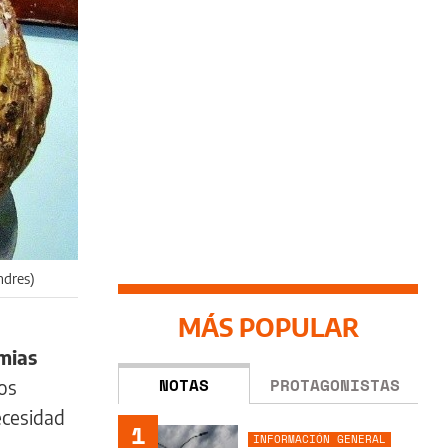
ndres)
MÁS POPULAR
mias
NOTAS
PROTAGONISTAS
os
ecesidad
1
INFORMACIÓN GENERAL