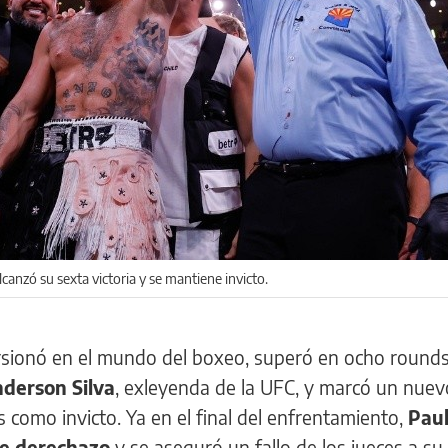
alcanzó su sexta victoria y se mantiene invicto.
ursionó en el mundo del boxeo, superó en ocho rounds
derson Silva
, exleyenda de la UFC, y marcó un nuev
s como invicto. Ya en el final del enfrentamiento,
Pau
nte derechazo
y se aseguró un fallo de los jueces a su 