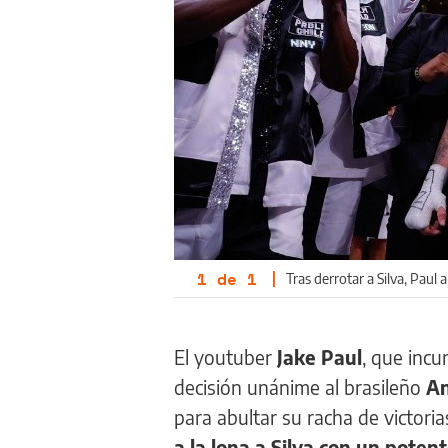
1
de
1
|
Tras derrotar a Silva, Paul 
El youtuber
Jake Paul
, que inc
decisión unánime al brasileño
An
para abultar su racha de victoria
a la lona a Silva con un pote