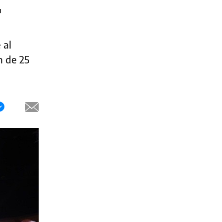
r
 al
n de 25