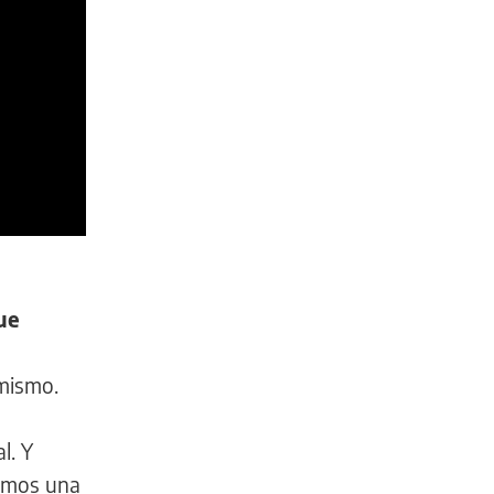
gue
 mismo.
l. Y
íamos una