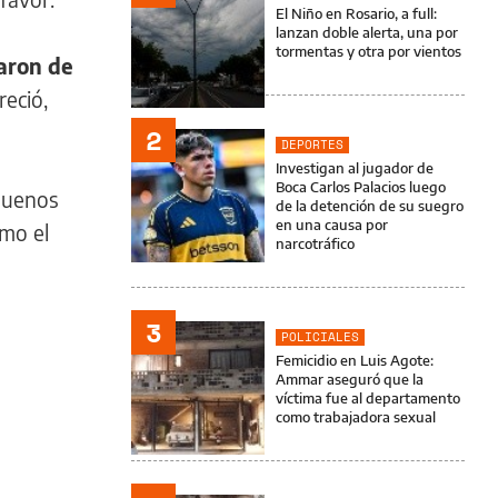
El Niño en Rosario, a full:
lanzan doble alerta, una por
tormentas y otra por vientos
aron de
eció,
2
DEPORTES
Investigan al jugador de
Boca Carlos Palacios luego
 buenos
de la detención de su suegro
en una causa por
omo el
narcotráfico
3
POLICIALES
Femicidio en Luis Agote:
Ammar aseguró que la
víctima fue al departamento
como trabajadora sexual