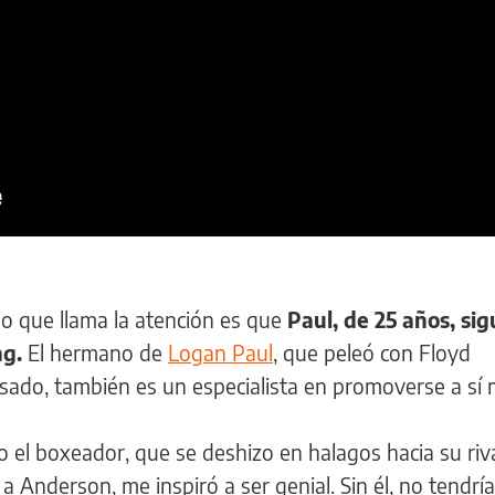
 lo que llama la atención es que
Paul, de 25 años, si
ng.
El hermano de
Logan Paul
, que peleó con Floyd
ado, también es un especialista en promoverse a sí
ijo el boxeador, que se deshizo en halagos hacia su riva
 a Anderson, me inspiró a ser genial. Sin él, no tendr