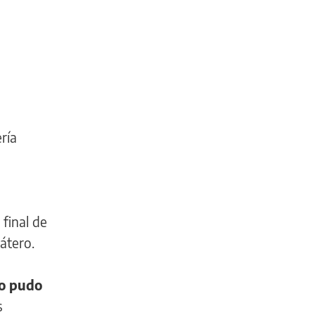
ría
final de
átero.
no pudo
s