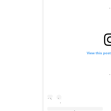
View this pos
.
.
.
.
.
.