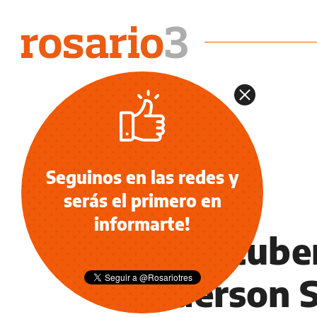
Seguinos en las redes y
serás el primero en
INFORMACIÓN GENERAL
informarte!
El youtuber
Anderson S