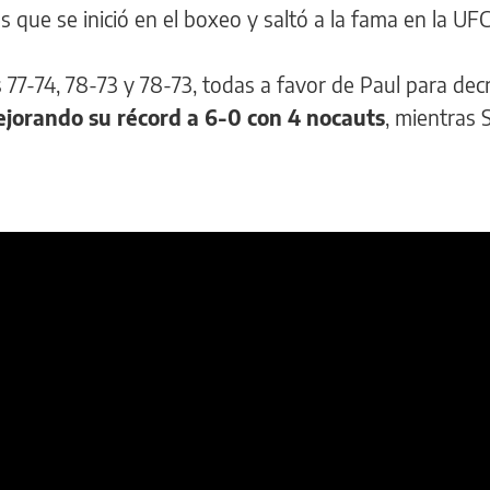
 que se inició en el boxeo y saltó a la fama en la UFC
as 77-74, 78-73 y 78-73, todas a favor de Paul para decr
jorando su récord a 6-0 con 4 nocauts
, mientras S