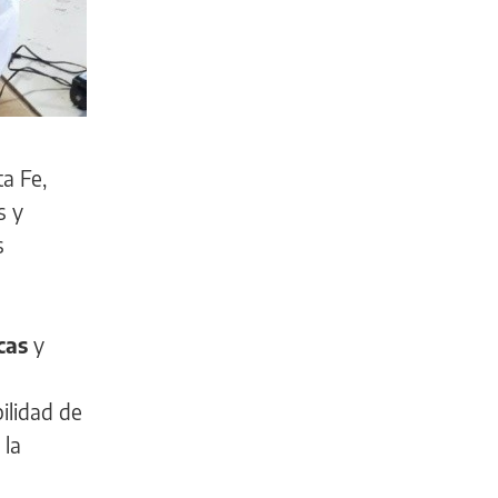
ta Fe,
s y
s
cas
y
bilidad de
 la