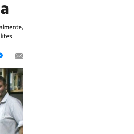
na
ualmente,
lites