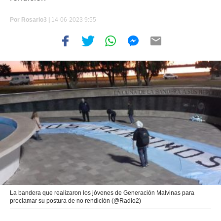
Por
Rosario3 |
14-06-2023 9:55
La bandera que realizaron los jóvenes de Generación Malvinas para
proclamar su postura de no rendición (@Radio2)