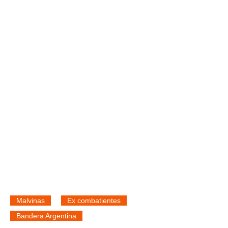
Malvinas
Ex combatientes
Bandera Argentina