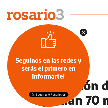
Seguinos en las redes y
serás el primero en
INFORMACIÓN GENERAL
informarte!
Extorsión d
pedían 70 