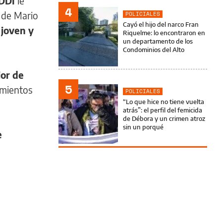
 DDI
le
4
l de Mario
POLICIALES
Cayó el hijo del narco Fran
 joven y
Riquelme: lo encontraron en
un departamento de los
Condominios del Alto
ior de
5
namientos
POLICIALES
“Lo que hice no tiene vuelta
atrás”: el perfil del femicida
de Débora y un crimen atroz
sin un porqué
e