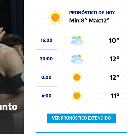
PRONÓSTICO DE HOY
Min:
8
° Max:
12
°
10°
16:00
12°
20:00
12°
0:00
11°
4:00
junto
VER PRONÓSTICO EXTENDIDO