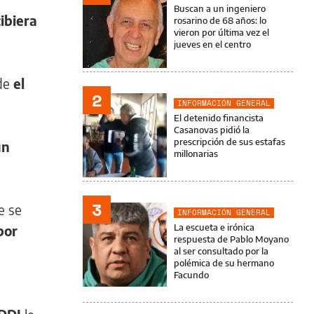
Buscan a un ingeniero
ibiera
rosarino de 68 años: lo
vieron por última vez el
jueves en el centro
nde
el
2
INFORMACIÓN GENERAL
El detenido financista
Casanovas pidió la
prescripción de sus estafas
un
millonarias
3
e se
INFORMACIÓN GENERAL
La escueta e irónica
por
respuesta de Pablo Moyano
al ser consultado por la
polémica de su hermano
Facundo