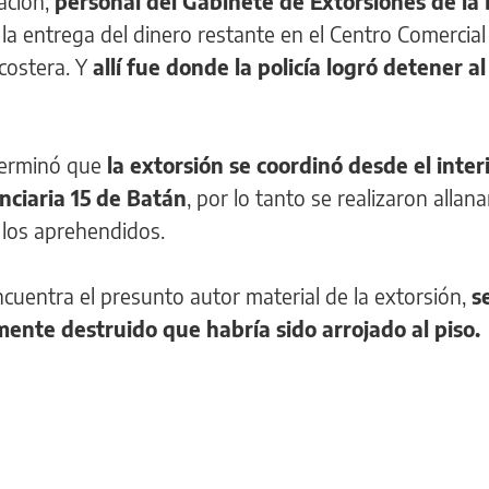
ación,
personal del Gabinete de Extorsiones de la
la entrega del dinero restante en el Centro Comercia
 costera. Y
allí fue donde la policía logró detener al
eterminó que
la extorsión se coordinó desde el inter
nciaria 15 de Batán
, por lo tanto se realizaron alla
e los aprehendidos.
 encuentra el presunto autor material de la extorsión,
s
ente destruido que habría sido arrojado al piso.