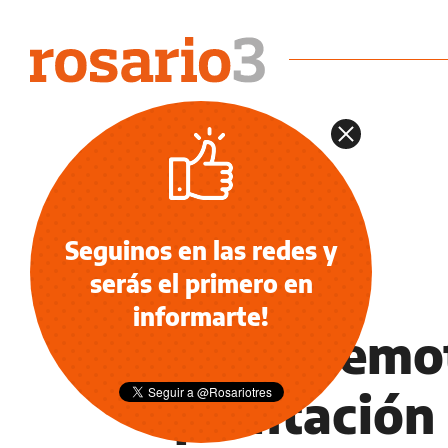
Seguinos en las redes y
serás el primero en
INFORMACIÓN GENERAL
informarte!
Fotos: emo
plantación 