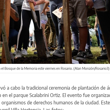
n el Bosque de la Memoria este viernes en Rosario. (Alan Monzón/Rosario3)
evó a cabo la tradicional ceremonia de plantación de á
en el parque Scalabrini Ortiz. El evento fue organiza
s organismos de derechos humanos de la ciudad. Este
venil Villa Hortensia. Las fotos: