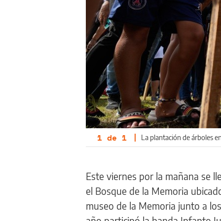
1
de
1
|
La plantación de árboles e
Este viernes por la mañana se ll
el Bosque de la Memoria ubicado 
museo de la Memoria junto a lo
año participó la banda Infanto Ju