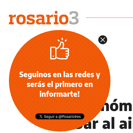
Seguinos en las redes y
serás el primero en
INFORMACIÓN GENERAL
informarte!
Gastronómi
un bar al ai