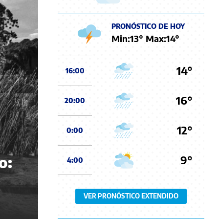
PRONÓSTICO DE HOY
Min:
13
° Max:
14
°
14°
16:00
16°
20:00
12°
0:00
9°
o:
4:00
VER PRONÓSTICO EXTENDIDO