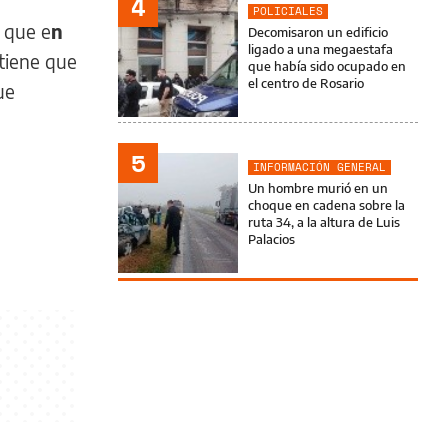
4
POLICIALES
ó que e
n
Decomisaron un edificio
ligado a una megaestafa
 tiene que
que había sido ocupado en
el centro de Rosario
ue
5
INFORMACIÓN GENERAL
Un hombre murió en un
choque en cadena sobre la
ruta 34, a la altura de Luis
Palacios