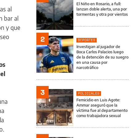
El Niño en Rosario, a full:
as al
lanzan doble alerta, una por
tormentas y otra por vientos
 bar al
ón y que
aseo
2
DEPORTES
Investigan al jugador de
Boca Carlos Palacios luego
de la detención de su suegro
en una causa por
los
narcotráfico
el
3
POLICIALES
Femicidio en Luis Agote:
una
Ammar aseguró que la
na
víctima fue al departamento
como trabajadora sexual
la
o.