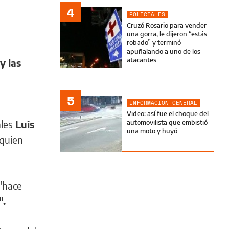
4
POLICIALES
Cruzó Rosario para vender
una gorra, le dijeron “estás
robado” y terminó
apuñalando a uno de los
atacantes
y las
5
INFORMACIÓN GENERAL
Video: así fue el choque del
les
Luis
automovilista que embistió
una moto y huyó
quien
 "hace
".