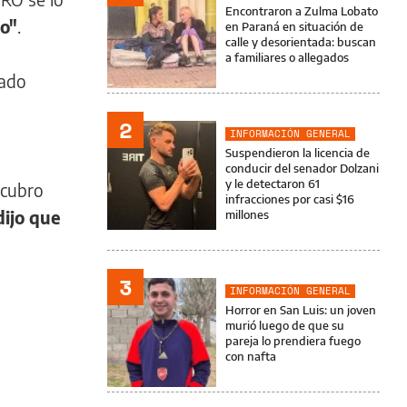
Encontraron a Zulma Lobato
ro"
.
en Paraná en situación de
calle y desorientada: buscan
a familiares o allegados
tado
2
INFORMACIÓN GENERAL
Suspendieron la licencia de
conducir del senador Dolzani
y le detectaron 61
 cubro
infracciones por casi $16
dijo que
millones
3
INFORMACIÓN GENERAL
Horror en San Luis: un joven
murió luego de que su
pareja lo prendiera fuego
con nafta