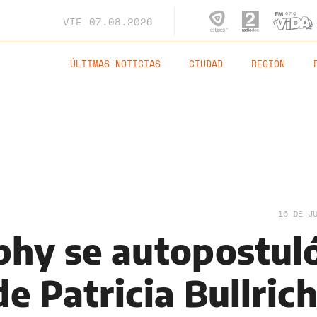
VIE
07.08.2026
ÚLTIMAS NOTICIAS
CIUDAD
REGIÓN
16 DE J
hy se autopostul
e Patricia Bullrich