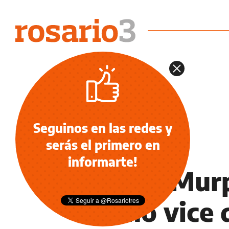
Seguinos en las redes y
serás el primero en
INFORMACIÓN GENERAL
informarte!
López Murp
como vice d