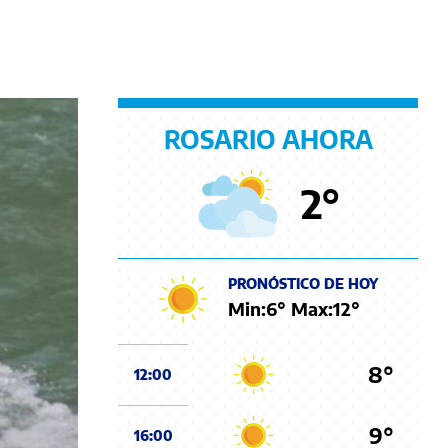
ROSARIO AHORA
2
°
PRONÓSTICO DE HOY
Min:
6
° Max:
12
°
8°
12:00
9°
16:00