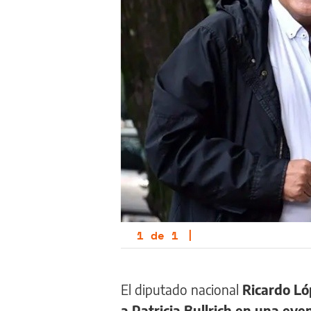
1
de
1
|
El diputado nacional
Ricardo Ló
a Patricia Bullrich en una eve