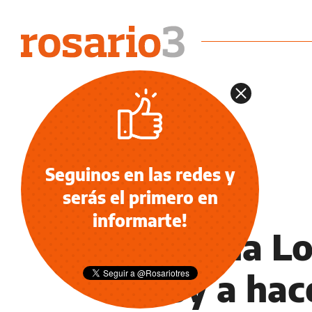
Seguinos en las redes y
serás el primero en
INFORMACIÓN GENERAL
informarte!
Carolina L
“Voy a hac