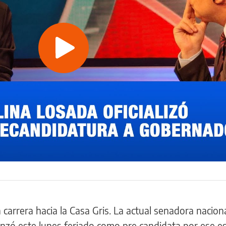
Play
Video
 carrera hacia la Casa Gris. La actual senadora nacion
anzó este lunes feriado como pre candidata por ese e