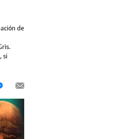
nación de
ris.
 si