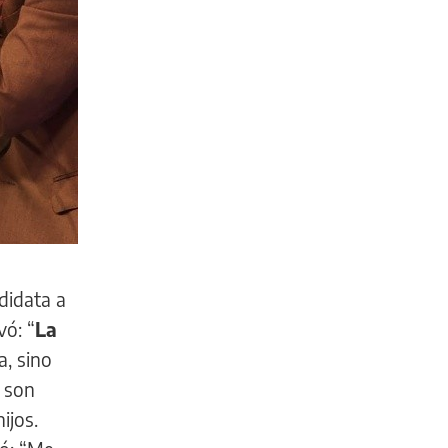
didata a
ó: “
La
a, sino
s son
ijos.