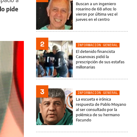
Buscan a un ingeniero
lo pide
rosarino de 68 años: lo
vieron por última vez el
jueves en el centro
2
INFORMACIÓN GENERAL
El detenido financista
Casanovas pidió la
prescripción de sus estafas
millonarias
3
INFORMACIÓN GENERAL
La escueta e irónica
respuesta de Pablo Moyano
al ser consultado por la
polémica de su hermano
Facundo