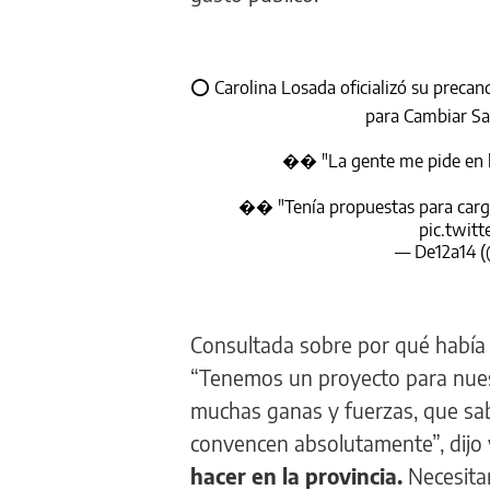
⭕️ Carolina Losada oficializó su preca
para Cambiar Sa
��️ "La gente me pide en l
��️ "Tenía propuestas para cargo
pic.twit
— De12a14 
Consultada sobre por qué había d
“Tenemos un proyecto para nues
muchas ganas y fuerzas, que sa
convencen absolutamente”, dijo 
hacer en la provincia.
Necesitam