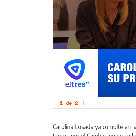
1
de
2
|
Carolina Losada ya compite en la
Juntos por el Cambio, quien se l