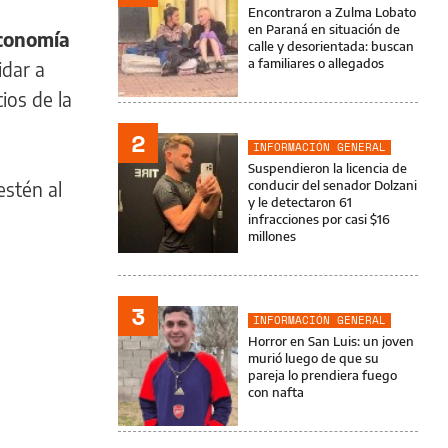
Encontraron a Zulma Lobato
en Paraná en situación de
Economía
calle y desorientada: buscan
a familiares o allegados
idar a
ios de la
2
INFORMACIÓN GENERAL
Suspendieron la licencia de
estén al
conducir del senador Dolzani
y le detectaron 61
infracciones por casi $16
millones
3
INFORMACIÓN GENERAL
Horror en San Luis: un joven
murió luego de que su
pareja lo prendiera fuego
con nafta