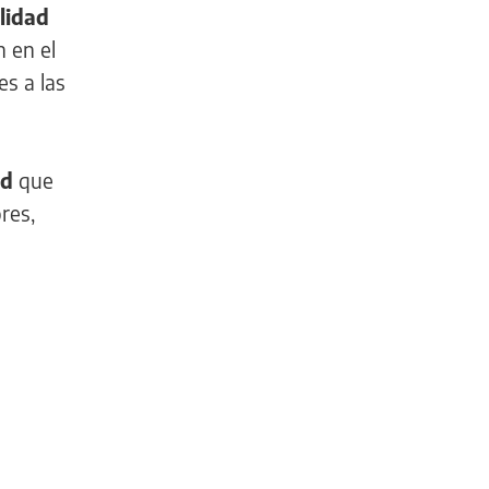
lidad
n en el
es a las
ad
que
res,