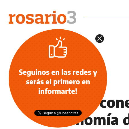
Seguinos en las redes y
serás el primero en
INFORMACIÓN GENERAL
informarte!
Mayor cone
Economía d