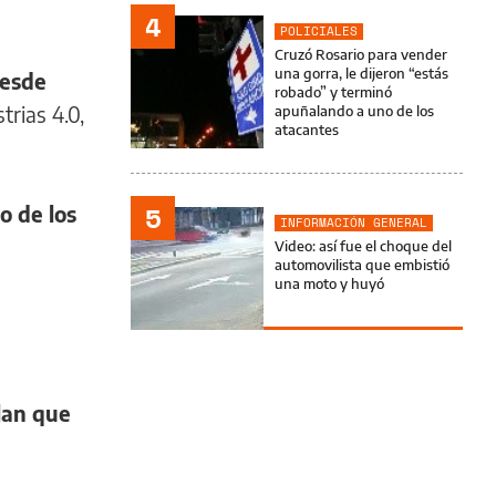
4
POLICIALES
Cruzó Rosario para vender
una gorra, le dijeron “estás
desde
robado” y terminó
trias 4.0,
apuñalando a uno de los
atacantes
5
o de los
INFORMACIÓN GENERAL
Video: así fue el choque del
automovilista que embistió
una moto y huyó
lan que