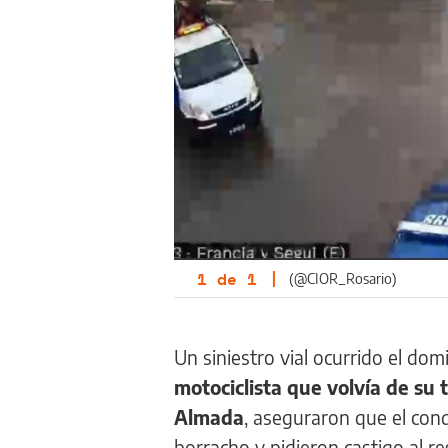
1
de
1
|
(@CIOR_Rosario)
Un siniestro vial ocurrido el d
motociclista que volvía de su 
Almada
, aseguraron que el con
borracho y pidieron castigo al r