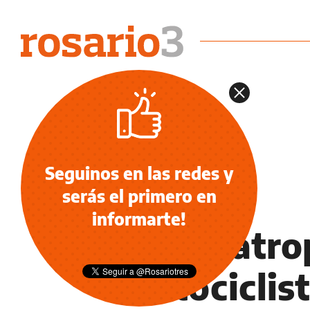
Seguinos en las redes y
serás el primero en
INFORMACIÓN GENERAL
informarte!
Murió atro
motociclist