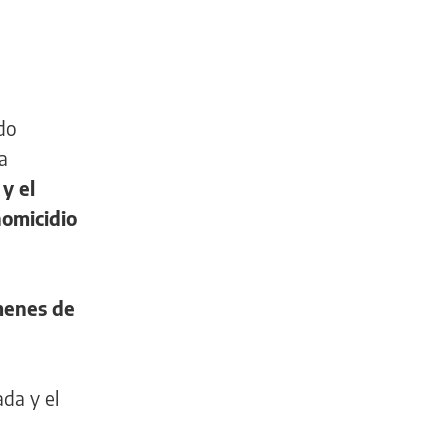
do
a
y el
homicidio
menes de
da y el