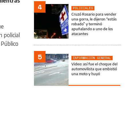
mientras
4
POLICIALES
Cruzó Rosario para vender
una gorra, le dijeron “estás
robado” y terminó
ue
apuñalando a uno de los
 policial
atacantes
 Público
5
INFORMACIÓN GENERAL
Video: así fue el choque del
automovilista que embistió
una moto y huyó