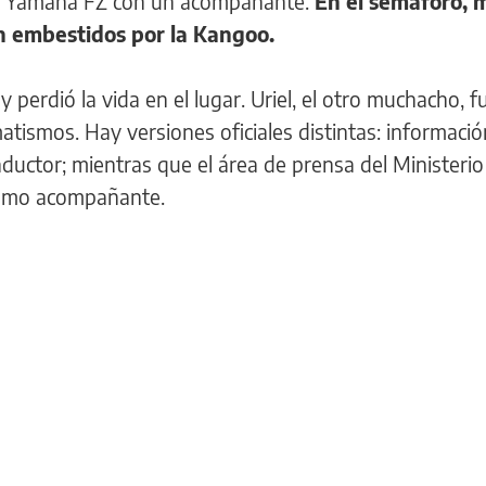
na Yamaha FZ con un acompañante.
En el semáforo, 
n embestidos por la Kangoo.
perdió la vida en el lugar. Uriel, el otro muchacho, f
tismos. Hay versiones oficiales distintas: información
uctor; mientras que el área de prensa del Ministerio
 como acompañante.