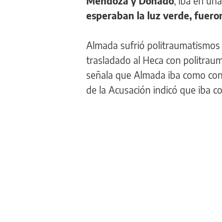
Mendoza y Donado
, iba en u
esperaban la luz verde, fuero
Almada sufrió politraumatismos y 
trasladado al Heca con politrauma
señala que Almada iba como cond
de la Acusación indicó que iba