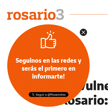
Seguinos en las redes y
serás el primero en
INFORMACIÓN GENERAL
informarte!
Niñez vuln
de Rosario