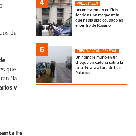
4
POLICIALES
e
Decomisaron un edificio
ligado a una megaestafa
que había sido ocupado en
el centro de Rosario
ados de
5
INFORMACIÓN GENERAL
Un hombre murió en un
de
choque en cadena sobre la
ruta 34, a la altura de Luis
des que,
Palacios
ran "la
rlos y
 Santa Fe