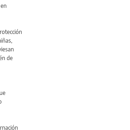
 en
rotección
niñas,
viesan
ién de
que
o
ernación