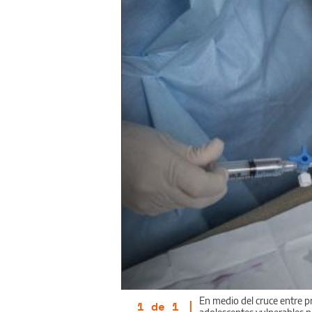
En medio del cruce entre pr
1
de
1
|