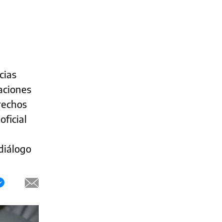
cias
aciones
rechos
ficial
diálogo