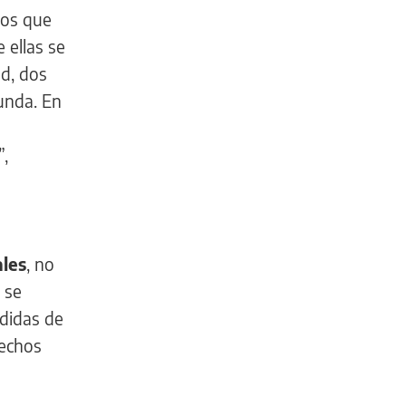
mos que
 ellas se
d, dos
unda. En
”,
ales
, no
 se
edidas de
rechos