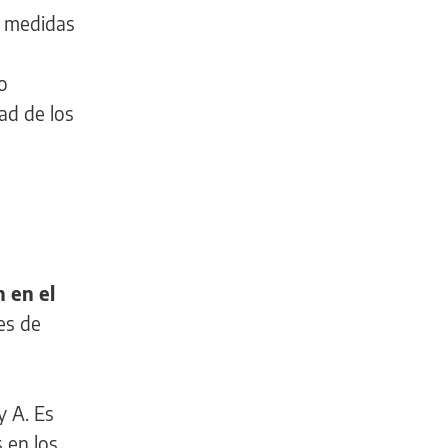
e medidas
o
ad de los
 en el
es de
y A. Es
 en los