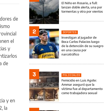
El Niño en Rosario, a full:
lanzan doble alerta, una por
tormentas y otra por vientos
adores de
mismo
2
DEPORTES
rovincial
Investigan al jugador de
onen el
Boca Carlos Palacios luego
de la detención de su suegro
ias y
en una causa por
narcotráfico
tizarlos
a de
3
POLICIALES
Femicidio en Luis Agote:
Ammar aseguró que la
víctima fue al departamento
como trabajadora sexual
cia y en
, la