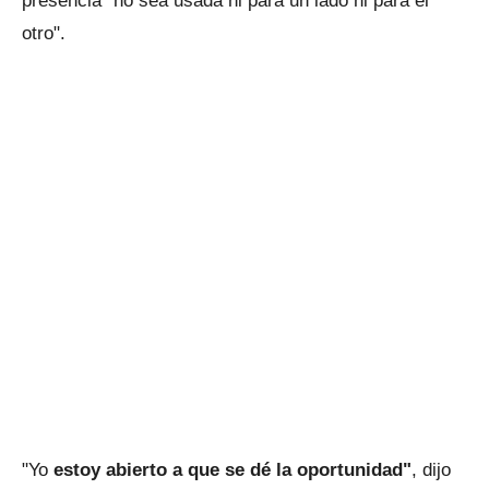
presencia "no sea usada ni para un lado ni para el
otro".
"Yo
estoy abierto a que se dé la oportunidad"
, dijo