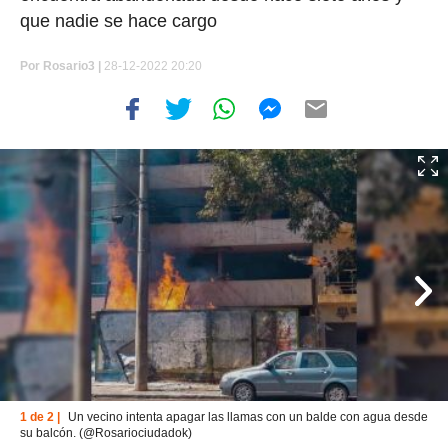
que nadie se hace cargo
Por
Rosario3 |
28-12-2022 20:20
1 de 2 |
Un vecino intenta apagar las llamas con un balde con agua desde
su balcón. (@Rosariociudadok)