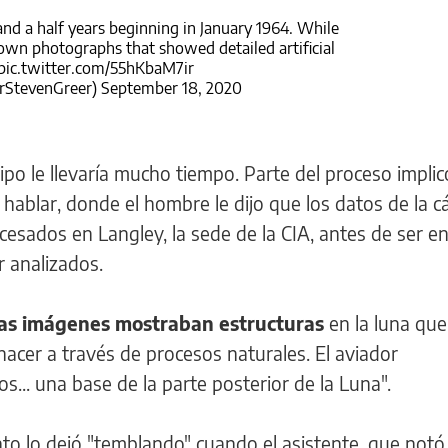
and a half years beginning in January 1964. While
own photographs that showed detailed artificial
pic.twitter.com/55hKbaM7ir
DrStevenGreer)
September 18, 2020
ipo le llevaría mucho tiempo. Parte del proceso impli
hablar, donde el hombre le dijo que los datos de la 
cesados en Langley, la sede de la CIA, antes de ser e
r analizados.
s imágenes mostraban estructuras
en la luna qu
hacer a través de procesos naturales. El aviador
... una base de la parte posterior de la Luna".
to lo dejó "temblando" cuando el asistente, que notó