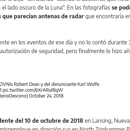
n el lado oscuro de la Luna". En las fotografías
se podí
s que parecían antenas de radar
que encontraría en
nte en los eventos de ese día y no lo contó durante
autorización de seguridad, pero finalmente lo hizo a
e OVNIs Robert Dean y del denunciante Karl Wolfe
1
pic.twitter.com/bXrARul8qW
terioDescono)
October 24, 2018
idente del 10 de octubre de 2018
en Lansing, Nueva
emirremolque en dirección sur en North Triphammer 