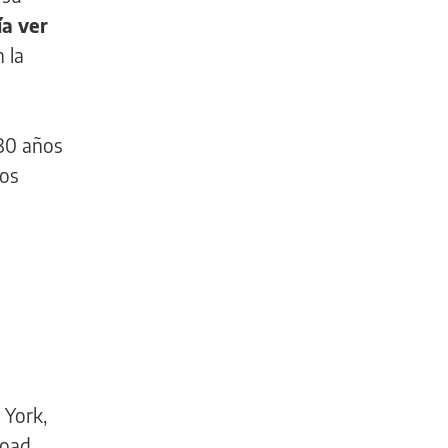
a ver
 la
 30 años
ños
 York,
Road