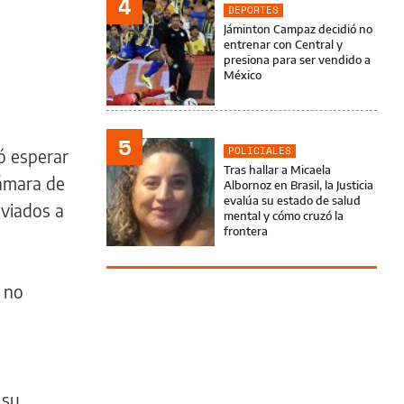
4
DEPORTES
Jáminton Campaz decidió no
entrenar con Central y
presiona para ser vendido a
México
5
POLICIALES
có esperar
Tras hallar a Micaela
cámara de
Albornoz en Brasil, la Justicia
evalúa su estado de salud
nviados a
mental y cómo cruzó la
frontera
e no
 su