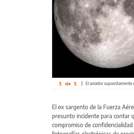
1
de
1
|
El aviador supuestamente di
El ex sargento de la Fuerza Aér
presunto incidente para contar q
compromiso de confidencialidad 
fotografías electrónicas de preci