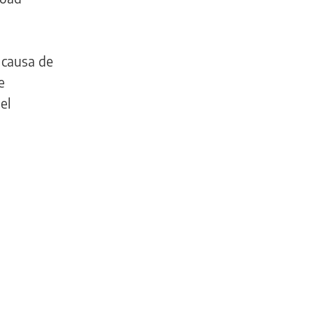
 causa de
e
el