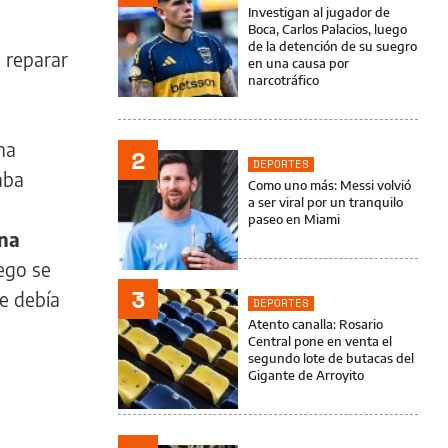
Investigan al jugador de
Boca, Carlos Palacios, luego
de la detención de su suegro
 reparar
en una causa por
narcotráfico
na
2
DEPORTES
aba
Como uno más: Messi volvió
a ser viral por un tranquilo
paseo en Miami
una
ego se
3
e debía
DEPORTES
Atento canalla: Rosario
Central pone en venta el
segundo lote de butacas del
Gigante de Arroyito