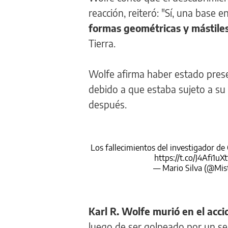
reacción, reiteró: "Sí, una base e
formas geométricas y mástile
Tierra.
Wolfe afirma haber estado prese
debido a que estaba sujeto a su 
después.
Los fallecimientos del investigador d
https://t.co/J4Afi1uXt
— Mario Silva (@Mis
Karl R. Wolfe murió en el acc
luego de ser golpeado por un s