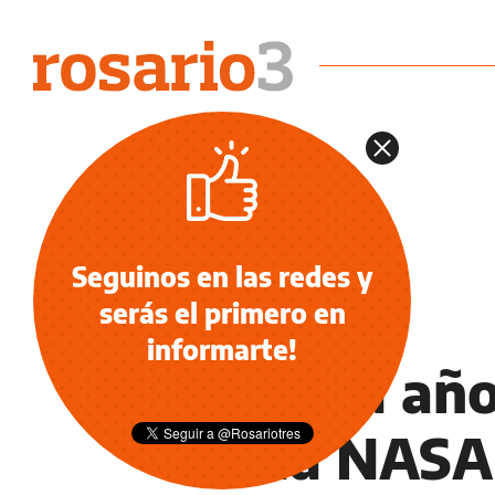
Seguinos en las redes y
serás el primero en
INFORMACIÓN GENERAL
informarte!
Treinta añ
de la NASA