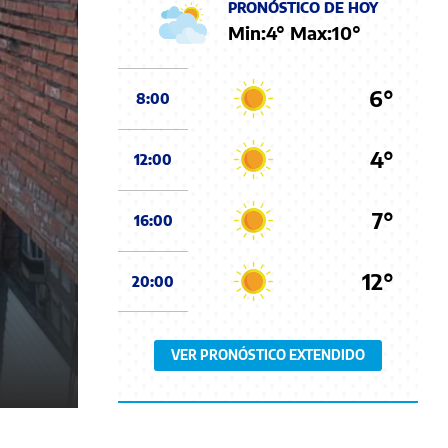
PRONÓSTICO DE HOY
Min:
4
° Max:
10
°
6°
8:00
4°
12:00
7°
16:00
12°
20:00
VER PRONÓSTICO EXTENDIDO