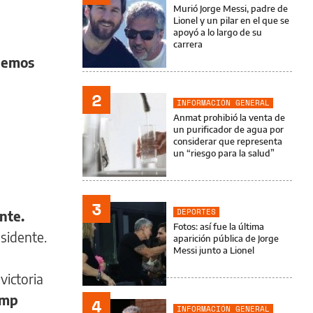
Murió Jorge Messi, padre de
Lionel y un pilar en el que se
apoyó a lo largo de su
l
carrera
nemos
2
INFORMACIÓN GENERAL
Anmat prohibió la venta de
un purificador de agua por
considerar que representa
un “riesgo para la salud”
3
DEPORTES
nte.
Fotos: así fue la última
sidente.
aparición pública de Jorge
Messi junto a Lionel
victoria
ump
4
INFORMACIÓN GENERAL