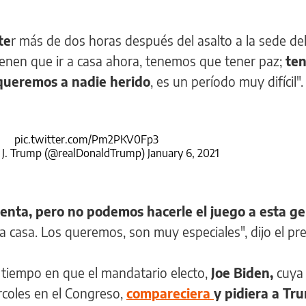
te
r más de dos horas después del asalto a la sede de
tienen que ir a casa ahora, tenemos que tener paz;
te
o queremos a nadie herido
, es un período muy difícil".
pic.twitter.com/Pm2PKV0Fp3
 J. Trump (@realDonaldTrump)
January 6, 2021
lenta, pero no podemos hacerle el juego a esta ge
 casa. Los queremos, son muy especiales", dijo el pre
o tiempo en que el mandatario electo,
Joe Biden,
cuya 
rcoles en el Congreso,
compareciera
y pidiera a Tr