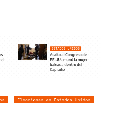
ESTADOS UNIDOS
os
Asalto al Congreso de
el
EE.UU.: murió la mujer
baleada dentro del
Capitolio
os
Elecciones en Estados Unidos