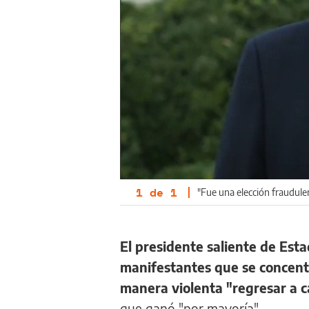
1
de
1
|
"Fue una elección fraudule
El presidente saliente de Es
manifestantes que se concen
manera violenta "regresar a c
que ganó "por mayoría".