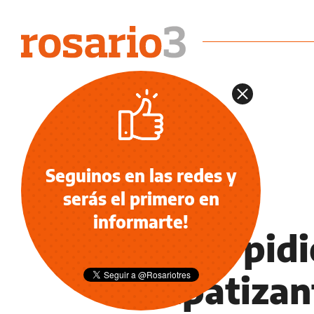
Seguinos en las redes y
serás el primero en
INFORMACIÓN GENERAL
informarte!
Trump pidi
simpatizant