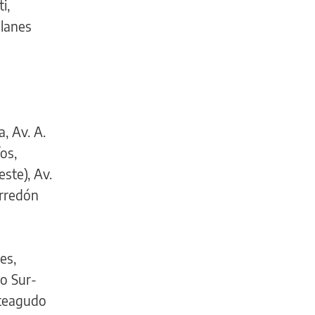
i,
llanes
, Av. A.
os,
ste), Av.
yrredón
es,
do Sur-
onteagudo