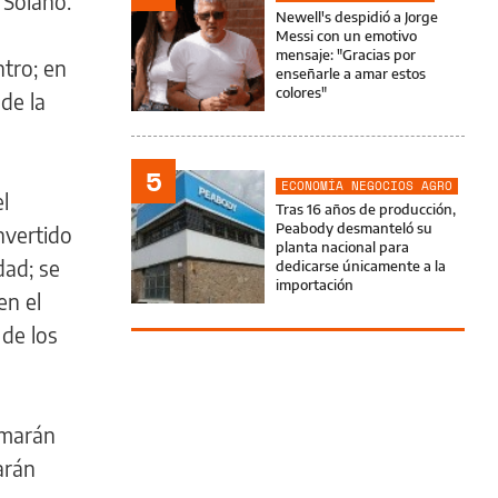
 Solano.
Newell's despidió a Jorge
Messi con un emotivo
mensaje: "Gracias por
ntro; en
enseñarle a amar estos
colores"
de la
5
ECONOMÍA NEGOCIOS AGRO
l
Tras 16 años de producción,
Peabody desmanteló su
nvertido
planta nacional para
dad; se
dedicarse únicamente a la
importación
en el
 de los
omarán
arán