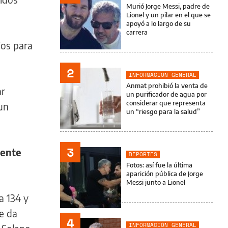
Murió Jorge Messi, padre de
Lionel y un pilar en el que se
apoyó a lo largo de su
carrera
ios para
2
INFORMACIÓN GENERAL
Anmat prohibió la venta de
ar
un purificador de agua por
considerar que representa
 un
un “riesgo para la salud”
3
iente
DEPORTES
Fotos: así fue la última
aparición pública de Jorge
Messi junto a Lionel
a 134 y
e da
4
INFORMACIÓN GENERAL