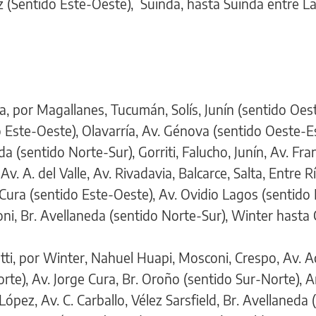
z (Sentido Este-Oeste), Suinda, hasta Suinda entre La
 por Magallanes, Tucumán, Solís, Junín (sentido Oest
o Este-Oeste), Olavarría, Av. Génova (sentido Oeste-Es
eda (sentido Norte-Sur), Gorriti, Falucho, Junín, Av. Fra
Av. A. del Valle, Av. Rivadavia, Balcarce, Salta, Entre R
Cura (sentido Este-Oeste), Av. Ovidio Lagos (sentido
i, Br. Avellaneda (sentido Norte-Sur), Winter hasta Ci
tti, por Winter, Nahuel Huapi, Mosconi, Crespo, Av. 
rte), Av. Jorge Cura, Br. Oroño (sentido Sur-Norte),
López, Av. C. Carballo, Vélez Sarsfield, Br. Avellaneda 