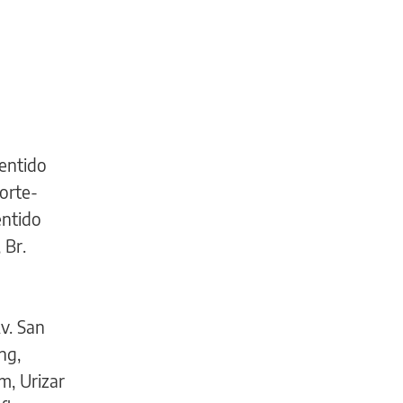
sentido
Norte-
entido
 Br.
v. San
ng,
m, Urizar