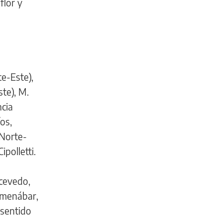
flor y
e-Este),
te), M.
ncia
íos,
 Norte-
polletti.
Acevedo,
 Amenábar,
(sentido