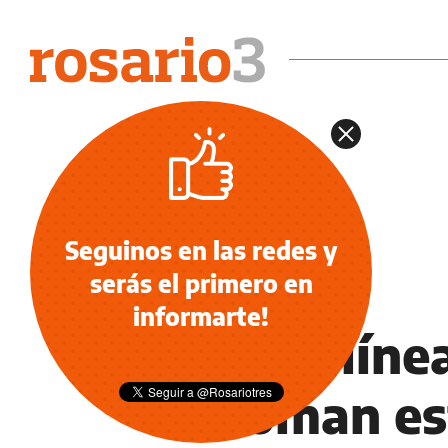
Seguinos en las redes y
serás el primero en
INFORMACIÓN GENERAL
informarte!
Varias líne
retoman es