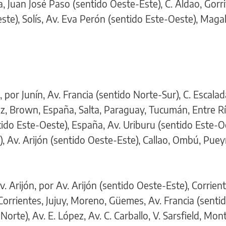
, Juan José Paso (sentido Oeste-Este), C. Aldao, Gorrit
ste), Solís, Av. Eva Perón (sentido Este-Oeste), Maga
or Junín, Av. Francia (sentido Norte-Sur), C. Escalada
uez, Brown, España, Salta, Paraguay, Tucumán, Entre Rí
tido Este-Oeste), España, Av. Uriburu (sentido Este-Oe
, Av. Arijón (sentido Oeste-Este), Callao, Ombú, Pue
Arijón, por Av. Arijón (sentido Oeste-Este), Corrient
 Corrientes, Jujuy, Moreno, Güemes, Av. Francia (senti
-Norte), Av. E. López, Av. C. Carballo, V. Sarsfield, M