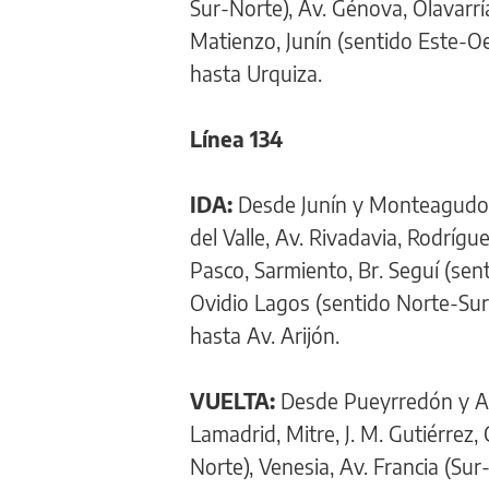
Sur-Norte), Av. Génova, Olavarría
Matienzo, Junín (sentido Este-Oe
hasta Urquiza.
Línea 134
IDA:
Desde Junín y Monteagudo, p
del Valle, Av. Rivadavia, Rodríg
Pasco, Sarmiento, Br. Seguí (sen
Ovidio Lagos (sentido Norte-Sur)
hasta Av. Arijón.
VUELTA:
Desde Pueyrredón y Av. 
Lamadrid, Mitre, J. M. Gutiérrez,
Norte), Venesia, Av. Francia (Sur