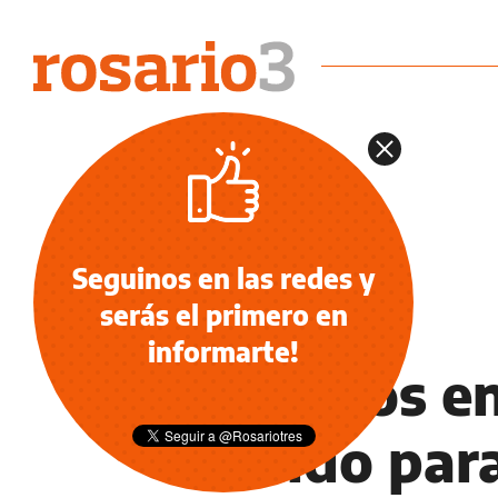
Seguinos en las redes y
serás el primero en
INFORMACIÓN GENERAL
informarte!
Cambios en
sueldo par