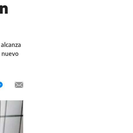
án
 alcanza
l nuevo