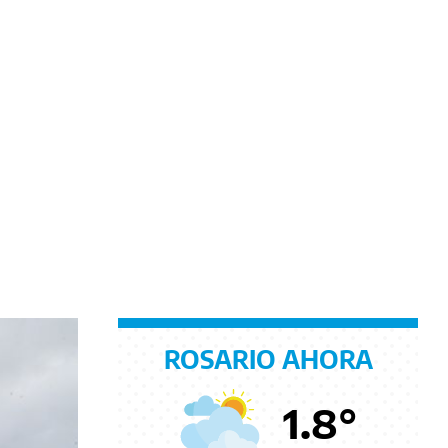
ROSARIO AHORA
1.8
°