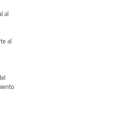
l al
te al
del
miento