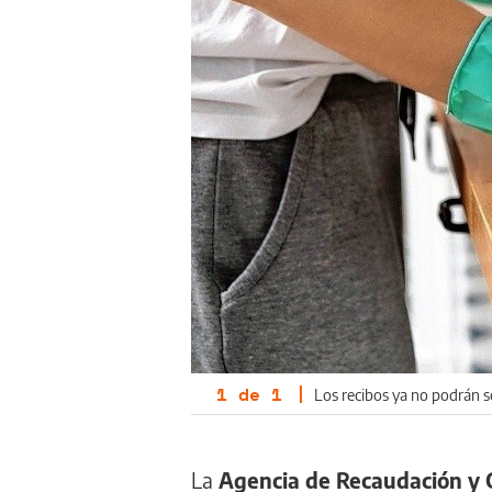
1
de
1
|
Los recibos ya no podrán s
La
Agencia de Recaudación y 