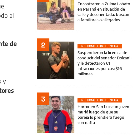
Encontraron a Zulma Lobato
ue
en Paraná en situación de
odo el
calle y desorientada: buscan
a familiares o allegados
2
nte de
INFORMACIÓN GENERAL
Suspendieron la licencia de
conducir del senador Dolzani
y le detectaron 61
infracciones por casi $16
millones
s y
tores
3
INFORMACIÓN GENERAL
Horror en San Luis: un joven
murió luego de que su
pareja lo prendiera fuego
con nafta