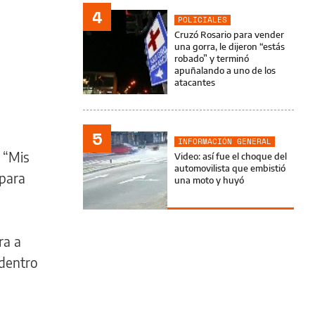
4
POLICIALES
Cruzó Rosario para vender
una gorra, le dijeron “estás
robado” y terminó
apuñalando a uno de los
atacantes
5
INFORMACIÓN GENERAL
 “Mis
Video: así fue el choque del
automovilista que embistió
 para
una moto y huyó
ra a
 dentro