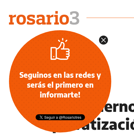
Seguinos en las redes y
serás el primero en
INFORMACIÓN GENERAL
informarte!
El Gobierno
privatizaci