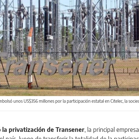
olsó unos US$356 millones por la participación estatal en Citelec, la soci
 la privatización de Transener
, la principal empres
l país, luego de transferir la totalidad de la participa