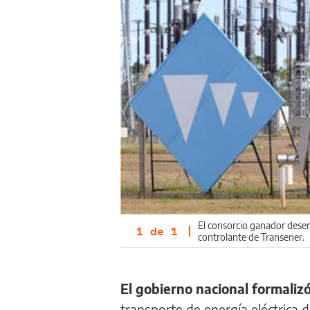
El consorcio ganador desemb
1
de
1
|
controlante de Transener.
El gobierno nacional formalizó
transporte de energía eléctrica de