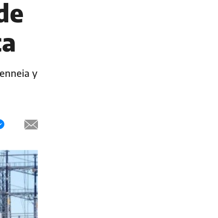
de
ca
Genneia y