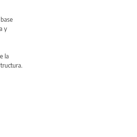
 base
a y
e la
tructura.