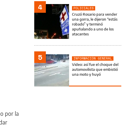
4
POLICIALES
Cruzó Rosario para vender
una gorra, le dijeron “estás
robado” y terminó
apuñalando a uno de los
atacantes
5
INFORMACIÓN GENERAL
Video: así fue el choque del
automovilista que embistió
una moto y huyó
o por la
udar