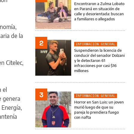
Encontraron a Zulma Lobato
en Paraná en situación de
calle y desorientada: buscan
a familiares o allegados
onomía,
aria de la
2
INFORMACIÓN GENERAL
Suspendieron la licencia de
conducir del senador Dolzani
y le detectaron 61
en Citelec,
infracciones por casi $16
millones
 el
3
INFORMACIÓN GENERAL
e genera
Horror en San Luis: un joven
 Energía,
murió luego de que su
pareja lo prendiera fuego
antenía
con nafta