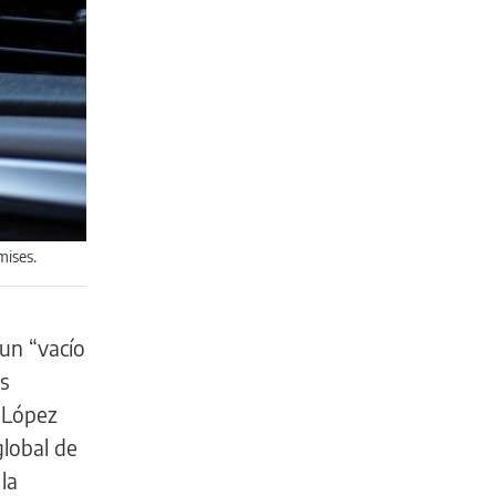
mises.
un “vacío
as
 López
global de
la