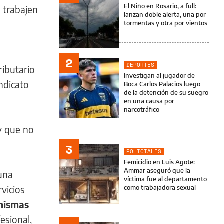
El Niño en Rosario, a full:
s trabajen
lanzan doble alerta, una por
tormentas y otra por vientos
2
DEPORTES
ributario
Investigan al jugador de
ndicato
Boca Carlos Palacios luego
de la detención de su suegro
en una causa por
narcotráfico
y que no
3
POLICIALES
Femicidio en Luis Agote:
Ammar aseguró que la
 una
víctima fue al departamento
rvicios
como trabajadora sexual
 mismas
esional,