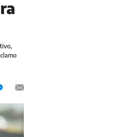
ara
tivo,
eclamo