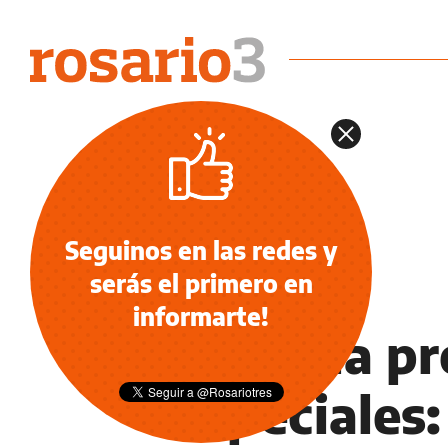
Seguinos en las redes y
serás el primero en
INFORMACIÓN GENERAL
informarte!
Licencia pr
especiales: