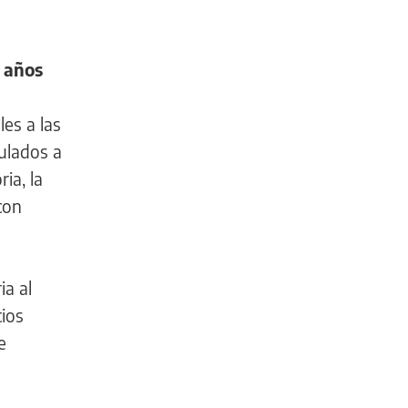
 años
es a las
culados a
ia, la
con
ia al
cios
e