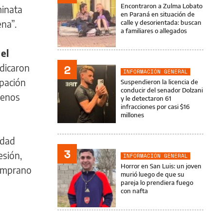
Encontraron a Zulma Lobato
minata
en Paraná en situación de
ena”.
calle y desorientada: buscan
a familiares o allegados
 el
2
ndicaron
INFORMACIÓN GENERAL
ipación
Suspendieron la licencia de
conducir del senador Dolzani
uenos
y le detectaron 61
infracciones por casi $16
millones
edad
3
esión,
INFORMACIÓN GENERAL
Horror en San Luis: un joven
temprano
murió luego de que su
a
pareja lo prendiera fuego
con nafta