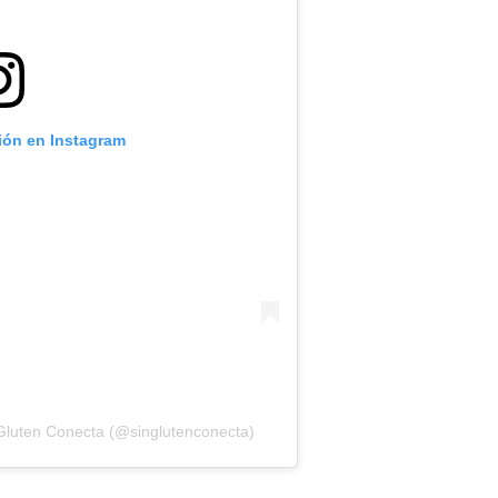
ción en Instagram
 Gluten Conecta (@singlutenconecta)