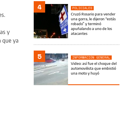
4
POLICIALES
es.
Cruzó Rosario para vender
una gorra, le dijeron “estás
robado” y terminó
apuñalando a uno de los
as y
atacantes
n que ya
5
INFORMACIÓN GENERAL
Video: así fue el choque del
automovilista que embistió
una moto y huyó