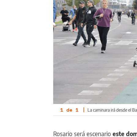
1
de
1
|
La caminara irá desde el B
Rosario será escenario
este domi