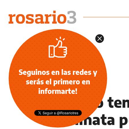
Seguinos en las redes y
serás el primero en
INFORMACIÓN GENERAL
informarte!
Rosario te
caminata p