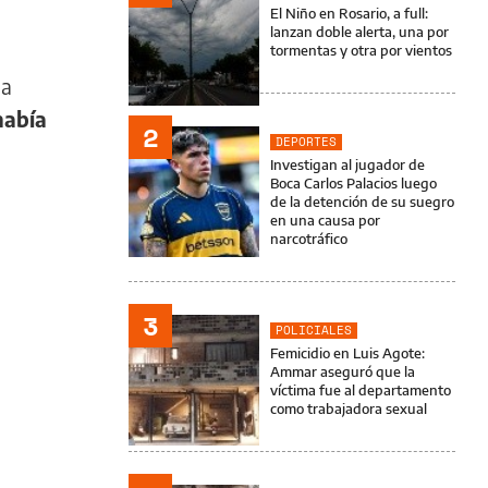
El Niño en Rosario, a full:
lanzan doble alerta, una por
tormentas y otra por vientos
la
había
2
DEPORTES
Investigan al jugador de
Boca Carlos Palacios luego
de la detención de su suegro
en una causa por
narcotráfico
3
POLICIALES
Femicidio en Luis Agote:
Ammar aseguró que la
víctima fue al departamento
como trabajadora sexual