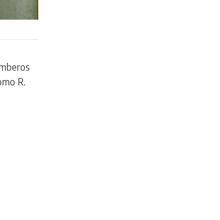
omberos
como R.