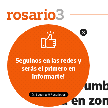
Seguinos en las redes y
serás el primero en
INFORMACIÓN GENERAL
informarte!
Se derrumb
casa en zon