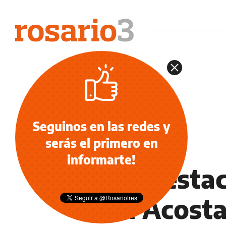
Seguinos en las redes y
serás el primero en
INFORMACIÓN GENERAL
informarte!
Tras destac
Plin Acosta