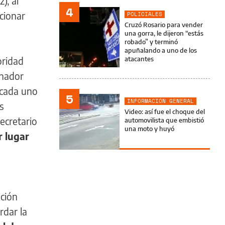
), al
4
ccionar
POLICIALES
Cruzó Rosario para vender
una gorra, le dijeron “estás
robado” y terminó
apuñalando a uno de los
oridad
atacantes
rnador
 cada uno
5
INFORMACIÓN GENERAL
s
Video: así fue el choque del
ecretario
automovilista que embistió
una moto y huyó
r lugar
ución
rdar la