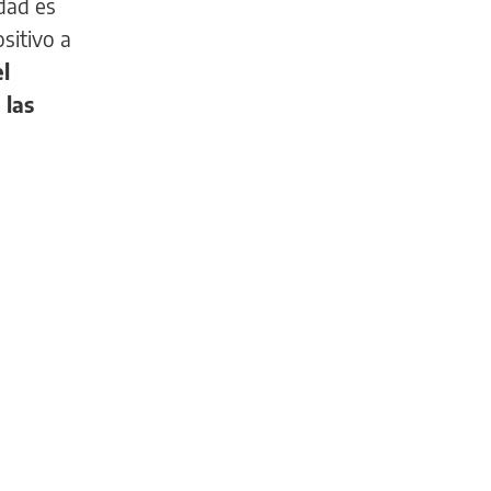
idad es
sitivo a
el
 las