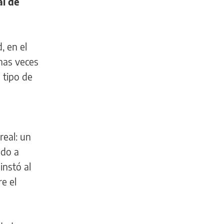
al de
, en el
has veces
 tipo de
real: un
ndo a
instó al
e el