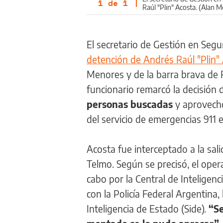
1
de
1
|
Raúl "Plin" Acosta. (Alan 
El secretario de Gestión en Segur
detención de Andrés Raúl "Plin"
Menores y de la barra brava de R
funcionario remarcó la decisión 
personas buscadas
y aprovechó
del servicio de emergencias 911 e
Acosta fue interceptado a la sal
Telmo. Según se precisó, el opera
cabo por la Central de Inteligen
con la Policía Federal Argentina, 
Inteligencia de Estado (Side).
“Se