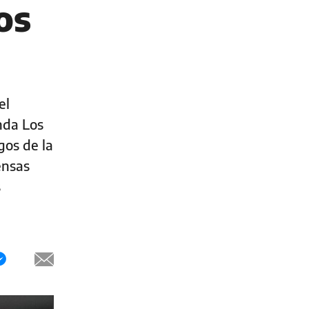
os
el
nda Los
gos de la
ensas
s