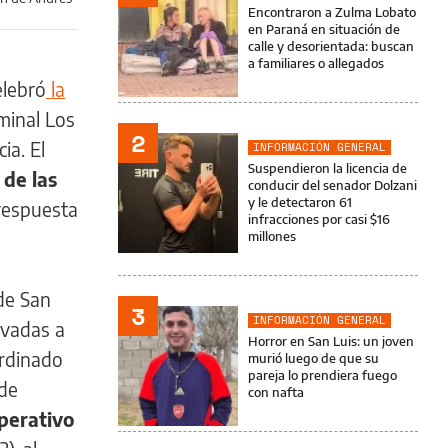
Encontraron a Zulma Lobato
en Paraná en situación de
calle y desorientada: buscan
a familiares o allegados
elebró
la
minal Los
2
ia. El
INFORMACIÓN GENERAL
Suspendieron la licencia de
 de las
conducir del senador Dolzani
y le detectaron 61
respuesta
infracciones por casi $16
millones
 de San
3
INFORMACIÓN GENERAL
levadas a
Horror en San Luis: un joven
ordinado
murió luego de que su
pareja lo prendiera fuego
 de
con nafta
operativo