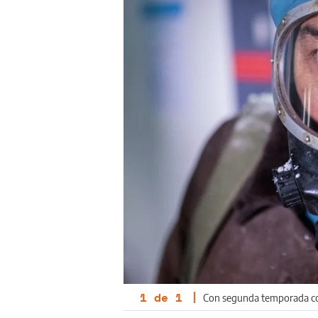
1
de
1
|
Con segunda temporada conf