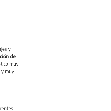
ajes y
ción de
ístico muy
a y muy
erentes