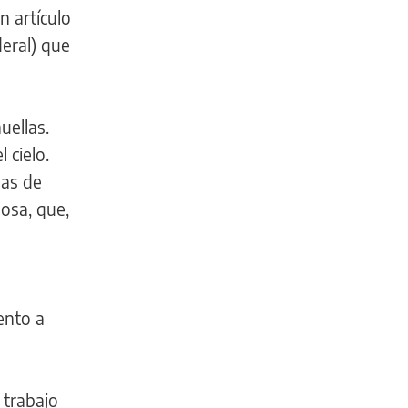
n artículo
deral) que
uellas.
 cielo.
nas de
losa, que,
ento a
 trabajo