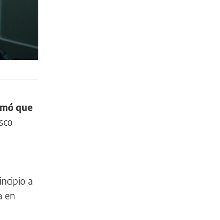
rmó que
isco
incipio a
a en