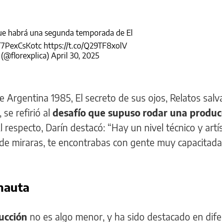
que habrá una segunda temporada de El
m/7PexCsKotc
https://t.co/Q29TF8xolV
 (@florexplica)
April 30, 2025
e Argentina 1985, El secreto de sus ojos, Relatos salv
 se refirió al
desafío que supuso rodar una produc
 respecto, Darín destacó: “Hay un nivel técnico y art
onde miraras, te encontrabas con gente muy capacitad
rnauta
ucción
no es algo menor, y ha sido destacado en dif