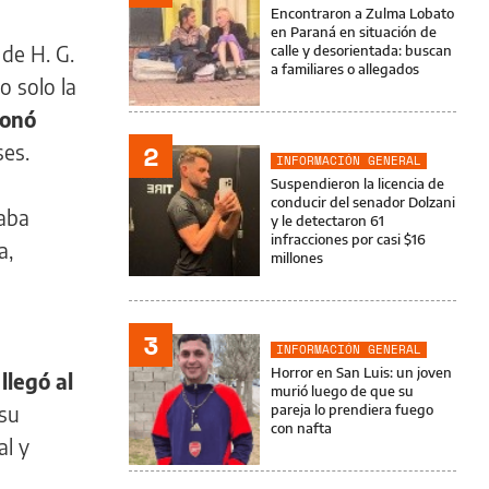
Encontraron a Zulma Lobato
en Paraná en situación de
 de H. G.
calle y desorientada: buscan
a familiares o allegados
o solo la
ionó
2
es.
INFORMACIÓN GENERAL
Suspendieron la licencia de
conducir del senador Dolzani
caba
y le detectaron 61
infracciones por casi $16
a,
millones
3
INFORMACIÓN GENERAL
Horror en San Luis: un joven
llegó al
murió luego de que su
su
pareja lo prendiera fuego
con nafta
al y