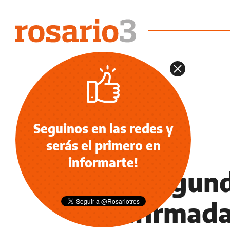
Seguinos en las redes y
serás el primero en
OCIO
informarte!
Con segun
confirmada