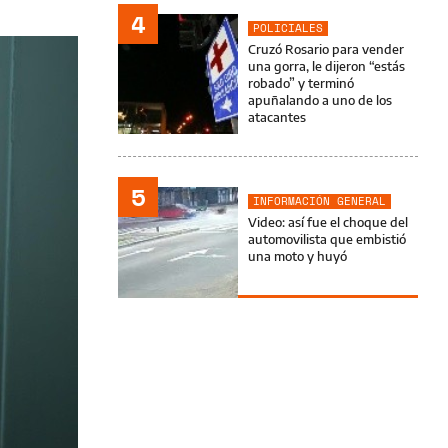
4
POLICIALES
Cruzó Rosario para vender
una gorra, le dijeron “estás
robado” y terminó
apuñalando a uno de los
atacantes
5
INFORMACIÓN GENERAL
Video: así fue el choque del
automovilista que embistió
una moto y huyó