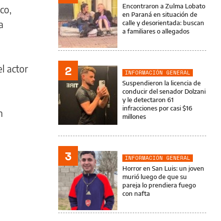
Encontraron a Zulma Lobato
co,
en Paraná en situación de
a
calle y desorientada: buscan
a familiares o allegados
2
l actor
INFORMACIÓN GENERAL
Suspendieron la licencia de
conducir del senador Dolzani
y le detectaron 61
infracciones por casi $16
h
millones
3
INFORMACIÓN GENERAL
Horror en San Luis: un joven
murió luego de que su
pareja lo prendiera fuego
con nafta