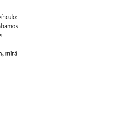
ínculo:
rabamos
s".
h, mirá