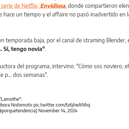
 serie de Netflix,
Envidiosa
, donde compartieron elen
e hace un tiempo y el affaire no pasó inadvertido en l
 en temporada baja, por el canal de straming Blender, e
. Sí, tengo novia"
.
ductora del programa, intervino: "Cómo sos noviero, e
de p... dos semanas".
"Lamothe":
Débora Nishimoto
pic.twitter.com/tz6jheANhq
(@porquetendencia)
November 14, 2024