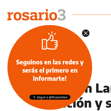
Seguinos en las redes y
serás el primero en
OCIO
informarte!
Esteban La
relación y 