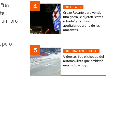
4
: "Un
POLICIALES
te,
Cruzó Rosario para vender
una gorra, le dijeron “estás
 un libro
robado” y terminó
apuñalando a uno de los
atacantes
, pero
5
INFORMACIÓN GENERAL
Video: así fue el choque del
automovilista que embistió
una moto y huyó