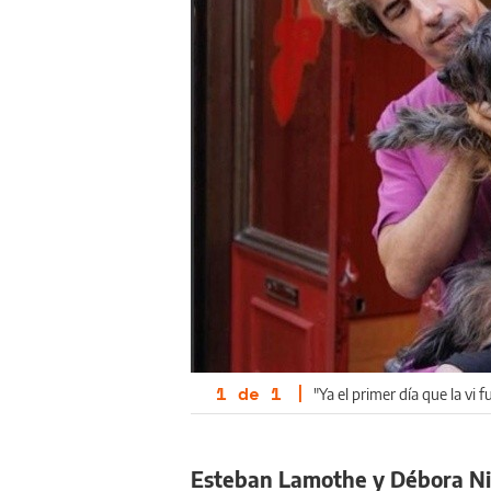
1
de
1
|
"Ya el primer día que la vi 
Esteban Lamothe y Débora N