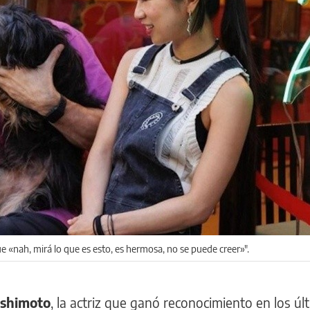
fue «nah, mirá lo que es esto, es hermosa, no se puede creer»".
ishimoto
, la actriz que ganó reconocimiento en los úl