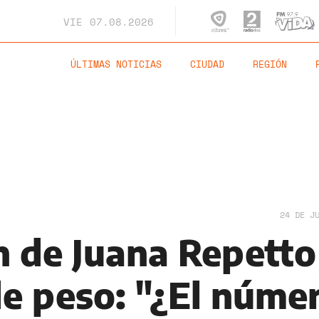
VIE
07.08.2026
ÚLTIMAS NOTICIAS
CIUDAD
REGIÓN
24 DE J
n de Juana Repetto
de peso: "¿El núme