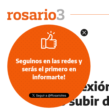
Seguinos en las redes y
serás el primero en
OCIO
informarte!
La reflexió
tras subir 