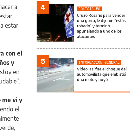
4
hacer a
POLICIALES
estar
Cruzó Rosario para vender
una gorra, le dijeron “estás
a estar
robado” y terminó
apuñalando a uno de los
atacantes
a con el
5
ños y
INFORMACIÓN GENERAL
Video: así fue el choque del
estoy en
automovilista que embistió
una moto y huyó
udable”.
o me vi y
iendo el
nalmente
 verde,