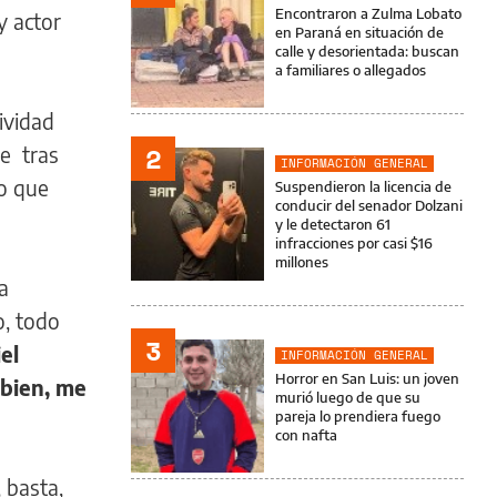
Encontraron a Zulma Lobato
y actor
en Paraná en situación de
calle y desorientada: buscan
a familiares o allegados
ividad
2
ue tras
INFORMACIÓN GENERAL
lo que
Suspendieron la licencia de
conducir del senador Dolzani
y le detectaron 61
infracciones por casi $16
millones
a
o, todo
3
el
INFORMACIÓN GENERAL
Horror en San Luis: un joven
 bien, me
murió luego de que su
pareja lo prendiera fuego
con nafta
 basta,