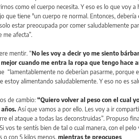
irnos como el cuerpo necesita. Y eso es lo que voy a 
ijo que tiene "un cuerpo re normal. Entonces, debería 
y solo estar preocupada por comer saludablemente par
e me afecta”.
iere mentir. “
No les voy a decir yo me siento bárbar
 mejor cuando me entra la ropa que tengo hace a
ó que “lamentablemente no deberían pasarme, porque 
 estoy alimentando saludablemente. Y eso no es sal
eos de cambio:
“Quiero volver al peso con el cual y
 años.
Así que vamos a por ello. Les voy a ir compart
rre el ataque a todas las deconstruidas”. Propuso fi
Si vos te sentís bien de tal o cual manera, con el pelo
ás o con 5 kilos menos,
mientras te preocupes