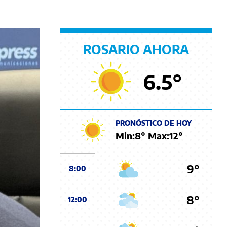
ROSARIO AHORA
6.5
°
PRONÓSTICO DE HOY
Min:
8
° Max:
12
°
9°
8:00
8°
12:00