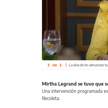
1
de
1
|
La diva de los almuerzos t
Mirtha Legrand se tuvo que s
Una intervención programada est
Recoleta.