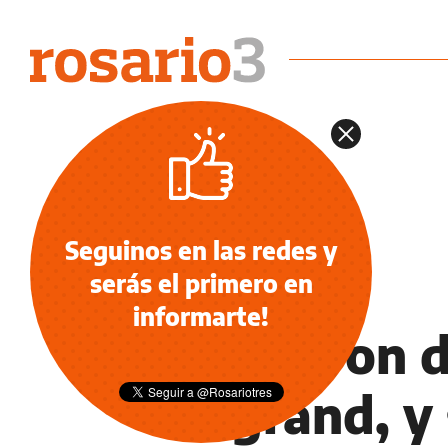
Seguinos en las redes y
serás el primero en
OCIO
informarte!
Operaron d
Legrand, y