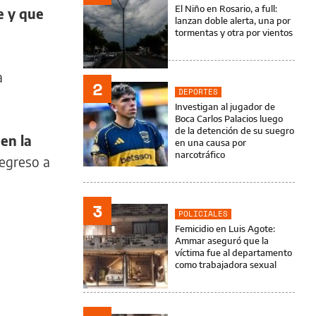
El Niño en Rosario, a full:
e y que
lanzan doble alerta, una por
tormentas y otra por vientos
a
2
DEPORTES
Investigan al jugador de
Boca Carlos Palacios luego
de la detención de su suegro
en la
en una causa por
narcotráfico
regreso a
3
POLICIALES
Femicidio en Luis Agote:
Ammar aseguró que la
víctima fue al departamento
como trabajadora sexual