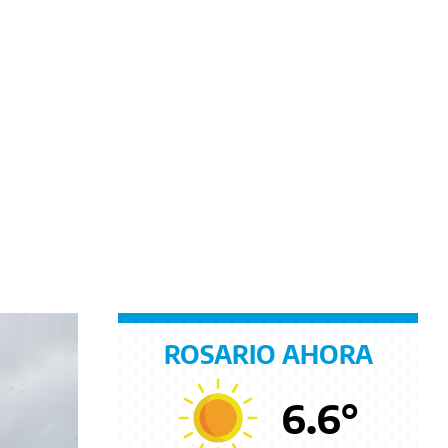
ROSARIO AHORA
6.6
°