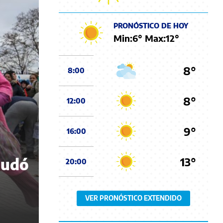
PRONÓSTICO DE HOY
Min:
6
° Max:
12
°
8°
8:00
8°
12:00
9°
16:00
13°
nudó
20:00
VER PRONÓSTICO EXTENDIDO