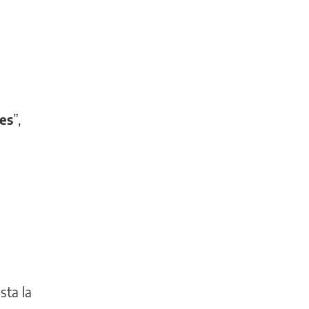
ces
”,
sta la