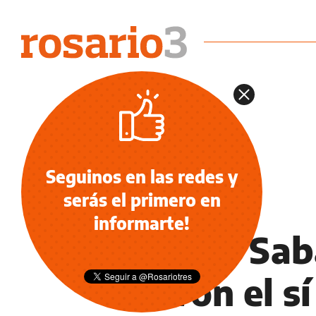
Seguinos en las redes y
serás el primero en
OCIO
informarte!
Oriana Sab
dieron el sí